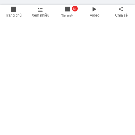
6+
Trang chủ
Xem nhiều
Video
Chia sẻ
Tin mới
THÔNG TIN HỮU ÍCH
Cập nhật nhanh các thông tin được quan tâm mỗi ngày
Lịch âm hôm nay