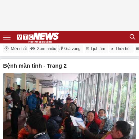
Mới nhất
Xem nhiều
💰 Giá vàng
📅 Lịch âm
☀️ Thời tiết

bệnh mãn tính - Trang 2