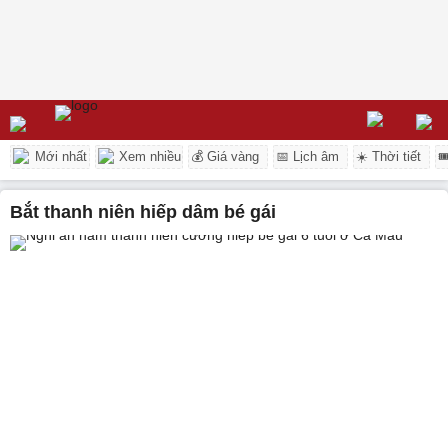
Mới nhất
Xem nhiều
💰 Giá vàng
📅 Lịch âm
☀️ Thời tiết

bắt thanh niên hiếp dâm bé gái