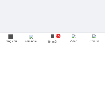
17+
Trang chủ
Xem nhiều
Video
Chia sẻ
Tin mới