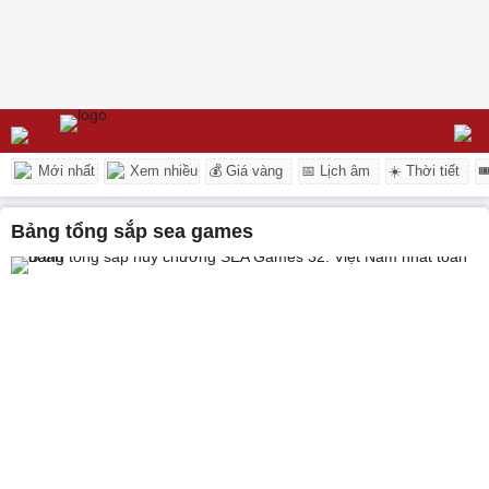
Mới nhất
Xem nhiều
💰 Giá vàng
📅 Lịch âm
☀️ Thời tiết

bảng tổng sắp sea games