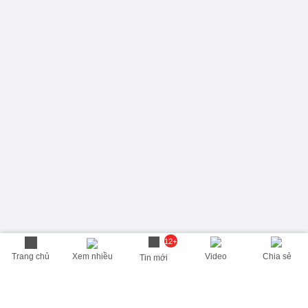
12+
Trang chủ
Xem nhiều
Video
Chia sẻ
Tin mới