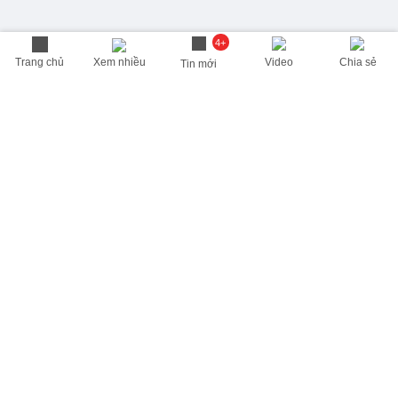
4+
Trang chủ
Xem nhiều
Video
Chia sẻ
Tin mới
THÔNG TIN HỮU ÍCH
Cập nhật nhanh các thông tin được quan tâm mỗi ngày
Lịch âm hôm nay