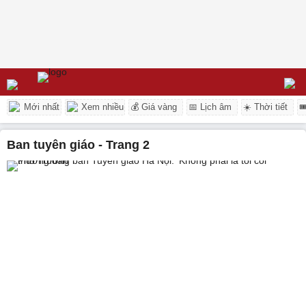
Mới nhất
Xem nhiều
💰 Giá vàng
📅 Lịch âm
☀️ Thời tiết

ban tuyên giáo - Trang 2