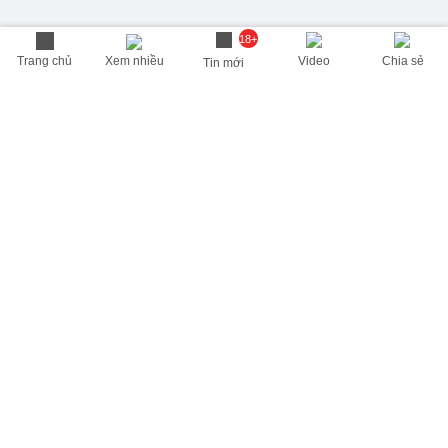
18+
Trang chủ
Xem nhiều
Video
Chia sẻ
Tin mới
THÔNG TIN HỮU ÍCH
Cập nhật nhanh các thông tin được quan tâm mỗi ngày
Lịch âm hôm nay