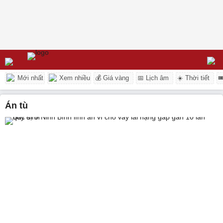
Mới nhất
Xem nhiều
💰 Giá vàng
📅 Lịch âm
☀️ Thời tiết

án tù