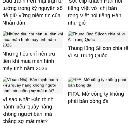
Đấu tranh trên mặt trận tư
'Sốt' clip khách Hàn nói
tưởng trong kỷ nguyên số
tiếng Việt với chị bán
để giữ vững niềm tin của
rong Việt nói tiếng Hàn
Nhân dân
như gió
Thung lũng Silicon chia rẽ
Những tiêu chí nên ưu
vì AI Trung Quốc
tiên khi mua màn hình
máy tính năm 2026
FIFA: Mở công ty không
Vì sao Nhật Bản thịnh
phải bán bóng đá
hành kiểu 'quầy hàng
không người bán' mà
chẳng sợ mất mát?