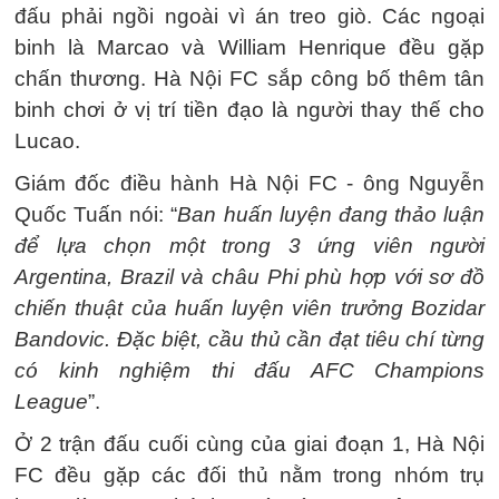
đấu phải ngồi ngoài vì án treo giò. Các ngoại
binh là Marcao và William Henrique đều gặp
chấn thương. Hà Nội FC sắp công bố thêm tân
binh chơi ở vị trí tiền đạo là người thay thế cho
Lucao.
Giám đốc điều hành Hà Nội FC - ông Nguyễn
Quốc Tuấn nói: “
Ban huấn luyện đang thảo luận
để lựa chọn một trong 3 ứng viên người
Argentina, Brazil và châu Phi phù hợp với sơ đồ
chiến thuật của huấn luyện viên trưởng Bozidar
Bandovic. Đặc biệt, cầu thủ cần đạt tiêu chí từng
có kinh nghiệm thi đấu AFC Champions
League
”.
Ở 2 trận đấu cuối cùng của giai đoạn 1, Hà Nội
FC đều gặp các đối thủ nằm trong nhóm trụ