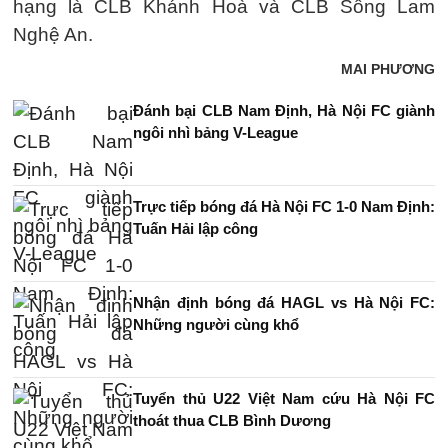
hạng là CLB Khánh Hoà và CLB Sông Lam
Nghệ An.
MAI PHƯƠNG
Đánh bại CLB Nam Định, Hà Nội FC giành
ngôi nhì bảng V-League
Trực tiếp bóng đá Hà Nội FC 1-0 Nam Định:
Tuấn Hải lập công
Nhận định bóng đá HAGL vs Hà Nội FC:
Những người cùng khổ
Tuyển thủ U22 Việt Nam cứu Hà Nội FC
thoát thua CLB Bình Dương