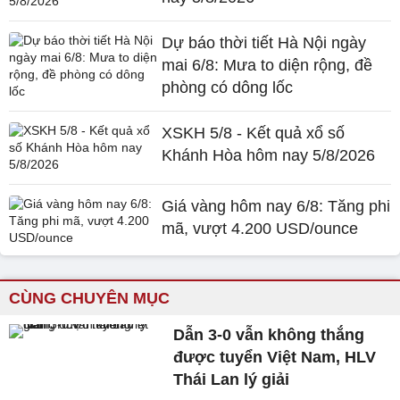
Dự báo thời tiết Hà Nội ngày
mai 6/8: Mưa to diện rộng, đề
phòng có dông lốc
XSKH 5/8 - Kết quả xổ số
Khánh Hòa hôm nay 5/8/2026
Giá vàng hôm nay 6/8: Tăng phi
mã, vượt 4.200 USD/ounce
CÙNG CHUYÊN MỤC
Dẫn 3-0 vẫn không thắng
được tuyển Việt Nam, HLV
Thái Lan lý giải