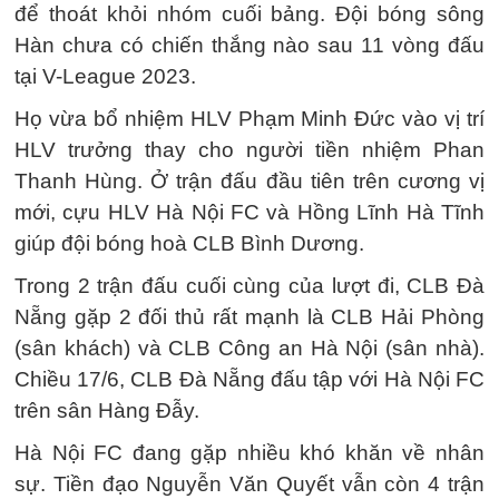
để thoát khỏi nhóm cuối bảng. Đội bóng sông
Hàn chưa có chiến thắng nào sau 11 vòng đấu
tại V-League 2023.
Họ vừa bổ nhiệm HLV Phạm Minh Đức vào vị trí
HLV trưởng thay cho người tiền nhiệm Phan
Thanh Hùng. Ở trận đấu đầu tiên trên cương vị
mới, cựu HLV Hà Nội FC và Hồng Lĩnh Hà Tĩnh
giúp đội bóng hoà CLB Bình Dương.
Trong 2 trận đấu cuối cùng của lượt đi, CLB Đà
Nẵng gặp 2 đối thủ rất mạnh là CLB Hải Phòng
(sân khách) và CLB Công an Hà Nội (sân nhà).
Chiều 17/6, CLB Đà Nẵng đấu tập với Hà Nội FC
trên sân Hàng Đẫy.
Hà Nội FC đang gặp nhiều khó khăn về nhân
sự. Tiền đạo Nguyễn Văn Quyết vẫn còn 4 trận