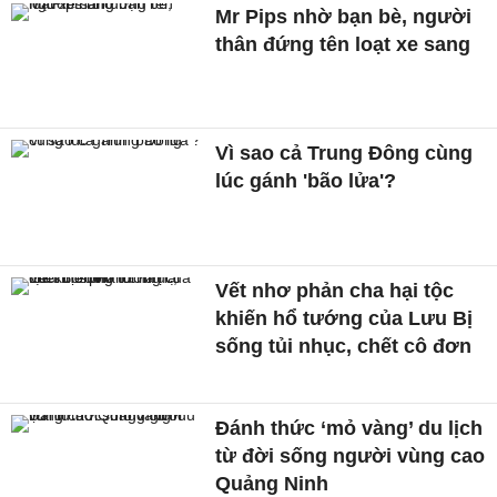
Mr Pips nhờ bạn bè, người
thân đứng tên loạt xe sang
Vì sao cả Trung Đông cùng
lúc gánh 'bão lửa'?
Vết nhơ phản cha hại tộc
khiến hổ tướng của Lưu Bị
sống tủi nhục, chết cô đơn
Đánh thức ‘mỏ vàng’ du lịch
từ đời sống người vùng cao
Quảng Ninh