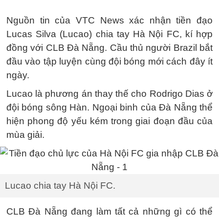
Nguồn tin của VTC News xác nhận tiền đạo
Lucas Silva (Lucao) chia tay Hà Nội FC, kí hợp
đồng với CLB Đà Nẵng. Cầu thủ người Brazil bắt
đầu vào tập luyện cùng đội bóng mới cách đây ít
ngày.
Lucao là phương án thay thế cho Rodrigo Dias ở
đội bóng sông Hàn. Ngoại binh của Đà Nẵng thể
hiện phong độ yếu kém trong giai đoạn đầu của
mùa giải.
Lucao chia tay Hà Nội FC.
CLB Đà Nẵng đang làm tất cả những gì có thể