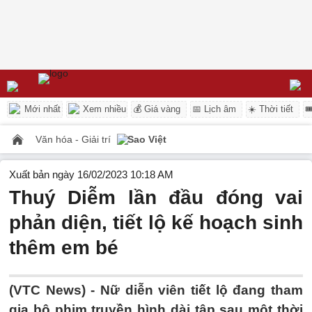
Mới nhất
Xem nhiều
💰 Giá vàng
📅 Lịch âm
☀️ Thời tiết

Văn hóa - Giải trí
Sao Việt
Xuất bản ngày 16/02/2023 10:18 AM
Thuý Diễm lần đầu đóng vai
phản diện, tiết lộ kế hoạch sinh
thêm em bé
(VTC News) -
Nữ diễn viên tiết lộ đang tham
gia bộ phim truyền hình dài tập sau một thời