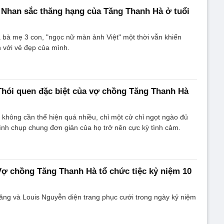
: Nhan sắc thăng hạng của Tăng Thanh Hà ở tuổi
à bà mẹ 3 con, "ngọc nữ màn ảnh Việt" một thời vẫn khiến
 với vẻ đẹp của mình.
 Thói quen đặc biệt của vợ chồng Tăng Thanh Hà
không cần thể hiện quá nhiều, chỉ một cử chỉ ngọt ngào đủ
nh chụp chung đơn giản của họ trở nên cực kỳ tình cảm.
 Vợ chồng Tăng Thanh Hà tổ chức tiệc kỷ niệm 10
ăng và Louis Nguyễn diện trang phục cưới trong ngày kỷ niệm