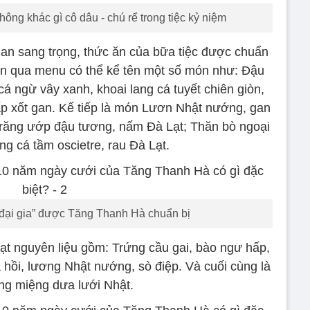
ng khác gì cô dâu - chú rể trong tiệc kỷ niệm
gian sang trọng, thức ăn của bữa tiệc được chuẩn
hìn qua menu có thể kể tên một số món như: Đậu
á ngừ vây xanh, khoai lang cá tuyết chiên giòn,
hấp xốt gan. Kế tiếp là món Lươn Nhật nướng, gan
á răng ướp đậu tương, nấm Đà Lạt; Thăn bò ngoại
g cá tầm oscietre, rau Đà Lạt.
đại gia” được Tăng Thanh Hà chuẩn bị
ạt nguyên liệu gồm: Trứng cầu gai, bào ngư hấp,
 hồi, lương Nhật nướng, sò điệp. Và cuối cùng là
ng miệng dưa lưới Nhật.