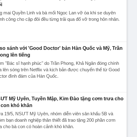
i
g mai Quyền Linh và bà mối Ngọc Lan vỡ òa khi se duyên
nh công cho cặp đôi đều từng trải qua đổ vỡ trong hôn nhân.
 so sánh với 'Good Doctor' bản Hàn Quốc và Mỹ, Trần
ong lên tiếng
im "Bác sĩ hạnh phúc" do Trần Phong, Khả Ngân đóng chính
 lên sóng trên Netflix và kịch bản được chuyển thể từ Good
ctor đình đám của Hàn Quốc.
ƯT Mỹ Uyên, Tuyền Mập, Kim Đào tặng cơm trưa cho
 con khó khăn
ưa 19/5, NSƯT Mỹ Uyên, nhóm diễn viên sân khấu 5B và
m bạn doanh nghiệp thân thiết đã trao tặng 200 phần cơm
a cho bà con có hoàn cảnh khó khăn.