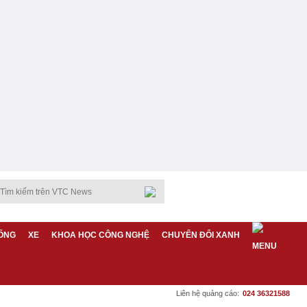
ỐNG
XE
KHOA HỌC CÔNG NGHỆ
CHUYỂN ĐỔI XANH
Liên hệ quảng cáo:
024 36321588