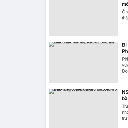
mố
Ôn
thà
Bị
Ph
Ph
vừa
Do
NS
bà
Tr
nhó
trư