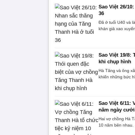
Sao Việt 26/10
36
Đã ở tuổi U40 và l
khán giả xao xuyến
Sao Việt 19/8:
khi chụp hình
Hà Tăng và ông xã 
khiến những bức hì
Sao Việt 6/11:
năm ngày cưới
Hai vợ chồng Hà T
10 năm bên nhau.