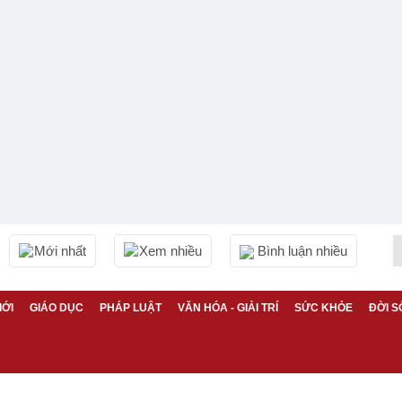
Mới nhất
Xem nhiều
Bình luận nhiều
IỚI
GIÁO DỤC
PHÁP LUẬT
VĂN HÓA - GIẢI TRÍ
SỨC KHỎE
ĐỜI S