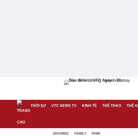
THỜI SỰ
VTC NEWS TV
KINH TẾ
THỂ THAO
THẾ G
SHOWBIZ
FAMILY
PHIM