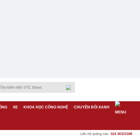
ỐNG
XE
KHOA HỌC CÔNG NGHỆ
CHUYỂN ĐỔI XANH
Liên hệ quảng cáo:
024 36321588