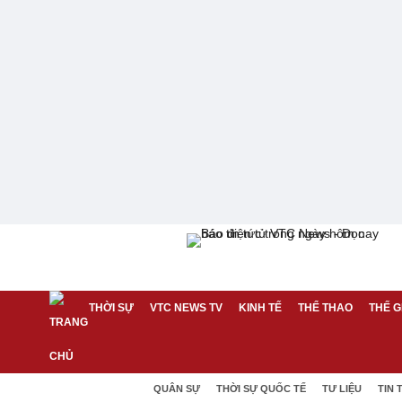
THỜI SỰ
VTC NEWS TV
KINH TẾ
THỂ THAO
THẾ G
QUÂN SỰ
THỜI SỰ QUỐC TẾ
TƯ LIỆU
TIN 