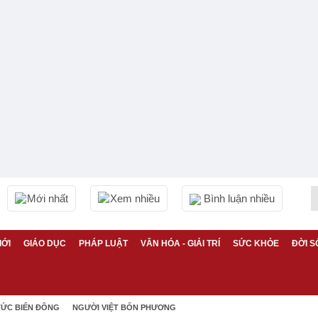
Mới nhất
Xem nhiều
Bình luận nhiều
IỚI
GIÁO DỤC
PHÁP LUẬT
VĂN HÓA - GIẢI TRÍ
SỨC KHỎE
ĐỜI S
TỨC BIỂN ĐÔNG
NGƯỜI VIỆT BỐN PHƯƠNG