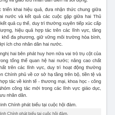
ục triển khai hiệu quả, đưa nhận thức chung giữa
ai nước và kết quả các cuộc gặp giữa hai Thủ
ết quả cụ thể, duy trì thường xuyên tiếp xúc cấp
ượng, hiệu quả hợp tác trên các lĩnh vực, tăng
 khổ đa phương, giữ vững môi trường hòa bình,
lợi ích cho nhân dân hai nước.
hị hai bên phát huy hơn nữa vai trò trụ cột của
rong tổng thể quan hệ hai nước; nâng cao chất
ất trên các lĩnh vực, duy trì hoạt động thường
n Chính phủ về cơ sở hạ tầng trên bộ, tiền tệ và
hợp tác về kinh tế - thương mại, khoa học - công
Nhóm công tác mới trong các lĩnh vực giáo dục,
 lưu nhân dân.
h Chính phát biểu tại cuộc hội đàm.