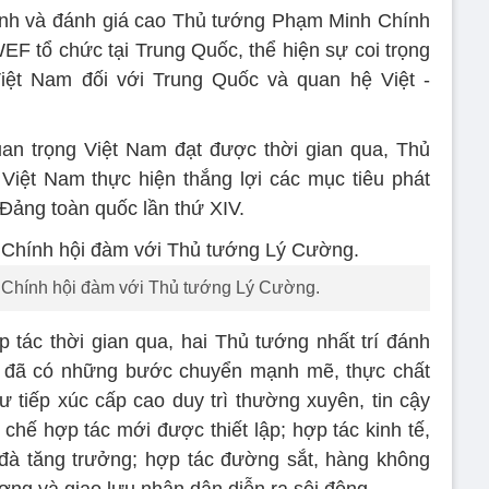
h và đánh giá cao Thủ tướng Phạm Minh Chính
WEF tổ chức tại Trung Quốc, thể hiện sự coi trọng
iệt Nam đối với Trung Quốc và quan hệ Việt -
n trọng Việt Nam đạt được thời gian qua, Thủ
iệt Nam thực hiện thắng lợi các mục tiêu phát
 Đảng toàn quốc lần thứ XIV.
Chính hội đàm với Thủ tướng Lý Cường.
 tác thời gian qua, hai Thủ tướng nhất trí đánh
c đã có những bước chuyển mạnh mẽ, thực chất
ư tiếp xúc cấp cao duy trì thường xuyên, tin cậy
 chế hợp tác mới được thiết lập; hợp tác kinh tế,
 đà tăng trưởng; hợp tác đường sắt, hàng không
ng và giao lưu nhân dân diễn ra sôi động.