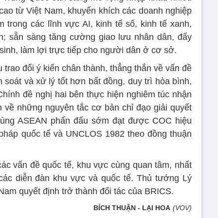
cao từ Việt Nam, khuyến khích các doanh nghiệp
trong các lĩnh vực AI, kinh tế số, kinh tế xanh,
h; sẵn sàng tăng cường giao lưu nhân dân, đẩy
sinh, làm lợi trực tiếp cho người dân ở cơ sở.
 trao đổi ý kiến chân thành, thẳng thắn về vấn đề
m soát và xử lý tốt hơn bất đồng, duy trì hòa bình,
hính đề nghị hai bên thực hiện nghiêm túc nhận
 về những nguyên tắc cơ bản chỉ đạo giải quyết
”; cùng ASEAN phấn đấu sớm đạt được COC hiệu
ật pháp quốc tế và UNCLOS 1982 theo đồng thuận
các vấn đề quốc tế, khu vực cùng quan tâm, nhất
ại các diễn đàn khu vực và quốc tế. Thủ tướng Lý
am quyết định trở thành đối tác của BRICS.
BÍCH THUẬN - LẠI HOA
(VOV)