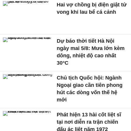
Hai vợ chồng bị điện giật tử
vong khi lau bể cá cảnh
Dự báo thời tiết Hà Nội
ngày mai 5/8: Mưa lớn kèm
dông, nhiệt độ cao nhất
30°C
Chủ tịch Quốc hội: Ngành
Ngoại giao cần tiên phong
hút các dòng vốn thế hệ
mới
Phát hiện 13 hài cốt liệt sĩ
tại nơi diễn ra trận chiến
đấu ác liệt năm 1972