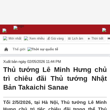
Mới nhất
Xem nhiều
💰 Giá vàng
📅 Lịch âm
☀️ Thời tiết

Thế giới
Thời sự quốc tế
Xuất bản ngày 02/05/2026 11:44 PM
Thủ tướng Lê Minh Hưng chủ
trì chiêu đãi Thủ tướng Nhật
Bản Takaichi Sanae
Tối 2/5/2026, tại Hà Nội, Thủ tướng Lê Minh
Hưng chủ trì tiệc chiêu đãi trọng thể Thủ