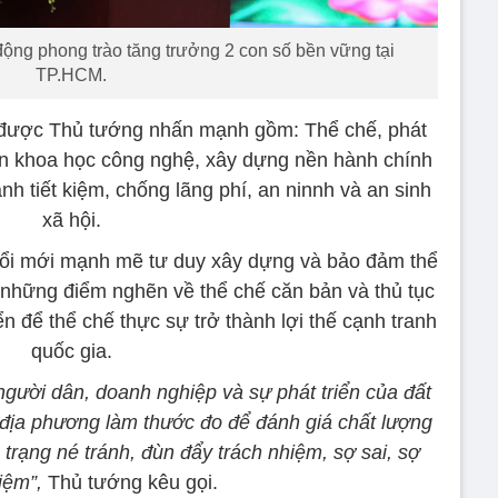
ng phong trào tăng trưởng 2 con số bền vững tại
TP.HCM.
a được Thủ tướng nhấn mạnh gồm: Thể chế, phát
iển khoa học công nghệ, xây dựng nền hành chính
nh tiết kiệm, chống lãng phí, an ninnh và an sinh
xã hội.
đổi mới mạnh mẽ tư duy xây dựng và bảo đảm thể
ỡ những điểm nghẽn về thể chế căn bản và thủ tục
ển để thể chế thực sự trở thành lợi thế cạnh tranh
quốc gia.
người dân, doanh nghiệp và sự phát triển của đất
 địa phương làm thước đo để đánh giá chất lượng
 trạng né tránh, đùn đẩy trách nhiệm, sợ sai, sợ
iệm”,
Thủ tướng kêu gọi.