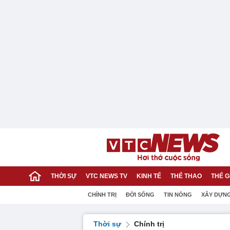
THỜI SỰ
VTC NEWS TV
KINH TẾ
THỂ THAO
THẾ G
CHÍNH TRỊ
ĐỜI SỐNG
TIN NÓNG
XÂY DỰN
Thời sự
Chính trị