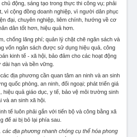
 chủ động, sáng tạo trong thực thi công vụ; phải
ết, vì cộng đồng doanh nghiệp, vì người dân phục
ện đại, chuyên nghiệp, liêm chính, hướng về cơ
hân dân tốt hơn, hiệu quả hơn.
ệm, chống lãng phí; quản lý chặt chẽ ngân sách và
ng vốn ngân sách được sử dụng hiệu quả, công
oán kinh tế - xã hội, bảo đảm cho các hoạt động
ư dài hạn và bền vững.
, các địa phương cần quan tâm an ninh và an sinh
ờng quốc phòng, an ninh, đối ngoại; phát triển giá
, hiệu quả giáo dục, y tế, bảo vệ môi trường sinh
i và an sinh xã hội.
nh tế luôn phải gắn với tiến bộ và công bằng xã
g để ai bị bỏ lại phía sau.
h, các địa phương nhanh chóng cụ thể hóa phong