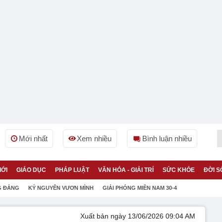
Mới nhất
Xem nhiều
Bình luận nhiều
IỚI
GIÁO DỤC
PHÁP LUẬT
VĂN HÓA - GIẢI TRÍ
SỨC KHỎE
ĐỜI S
G ĐẢNG
KỶ NGUYÊN VƯƠN MÌNH
GIẢI PHÓNG MIỀN NAM 30-4
Xuất bản ngày 13/06/2026 09:04 AM