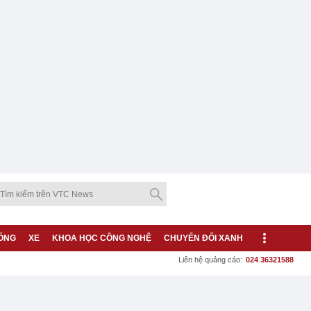
ỐNG
XE
KHOA HỌC CÔNG NGHỆ
CHUYỂN ĐỔI XANH
Liên hệ quảng cáo:
024 36321588