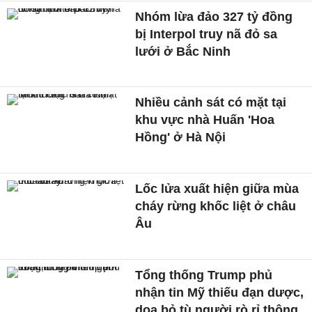
Nhóm lừa đảo 327 tỷ đồng
bị Interpol truy nã đỏ sa
lưới ở Bắc Ninh
Nhiều cảnh sát có mặt tại
khu vực nhà Huấn 'Hoa
Hồng' ở Hà Nội
Lốc lửa xuất hiện giữa mùa
cháy rừng khốc liệt ở châu
Âu
Tổng thống Trump phủ
nhận tin Mỹ thiếu đạn dược,
doạ bỏ tù người rò rỉ thông