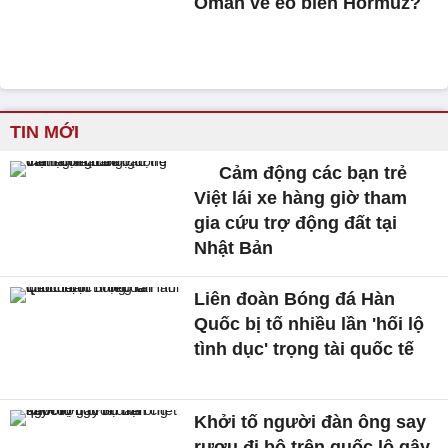
Oman về eo biển Hormuz?
TIN MỚI
Cảm động các bạn trẻ
Việt lái xe hàng giờ tham
gia cứu trợ động đất tại
Nhật Bản
Liên đoàn Bóng đá Hàn
Quốc bị tố nhiều lần 'hối lộ
tình dục' trọng tài quốc tế
Khởi tố người đàn ông say
rượu đi bộ trên quốc lộ gây