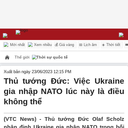
Mới nhất
Xem nhiều
💰 Giá vàng
📅 Lịch âm
☀️ Thời tiết

Thế giới
Thời sự quốc tế
Xuất bản ngày 23/06/2023 12:15 PM
Thủ tướng Đức: Việc Ukraine
gia nhập NATO lúc này là điều
không thể
(VTC News) -
Thủ tướng Đức Olaf Scholz
nhận định Ukraine gia nhập NATO trong bối