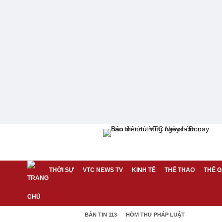
THỜI SỰ
VTC NEWS TV
KINH TẾ
THỂ THAO
THẾ G
BẢN TIN 113
HÒM THƯ PHÁP LUẬT