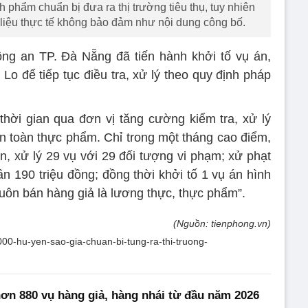
phẩm chuẩn bị đưa ra thị trường tiêu thụ, tuy nhiên
iệu thực tế không bảo đảm như nội dung công bố.
ông an TP. Đà Nẵng đã tiến hành khởi tố vụ án,
Lo để tiếp tục điều tra, xử lý theo quy định pháp
hời gian qua đơn vị tăng cường kiểm tra, xử lý
n toàn thực phẩm. Chỉ trong một tháng cao điểm,
n, xử lý 29 vụ với 29 đối tượng vi phạm; xử phạt
ần 190 triệu đồng; đồng thời khởi tố 1 vụ án hình
buôn bán hàng giả là lương thực, thực phẩm”.
(Nguồn: tienphong.vn)
1000-hu-yen-sao-gia-chuan-bi-tung-ra-thi-truong-
ơn 880 vụ hàng giả, hàng nhái từ đầu năm 2026