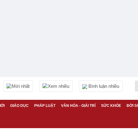
Mới nhất
Xem nhiều
Bình luận nhiều
IỚI
GIÁO DỤC
PHÁP LUẬT
VĂN HÓA - GIẢI TRÍ
SỨC KHỎE
ĐỜI S