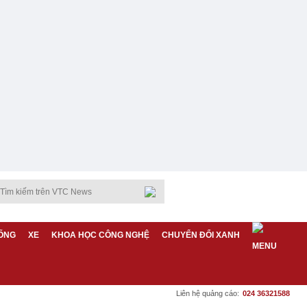
ỐNG
XE
KHOA HỌC CÔNG NGHỆ
CHUYỂN ĐỔI XANH
Liên hệ quảng cáo:
024 36321588