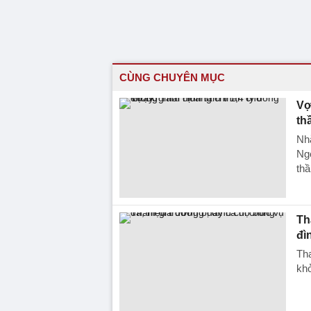
CÙNG CHUYÊN MỤC
Vợ
th
Nhằ
Ngọ
thầ
Th
đì
Tha
khở