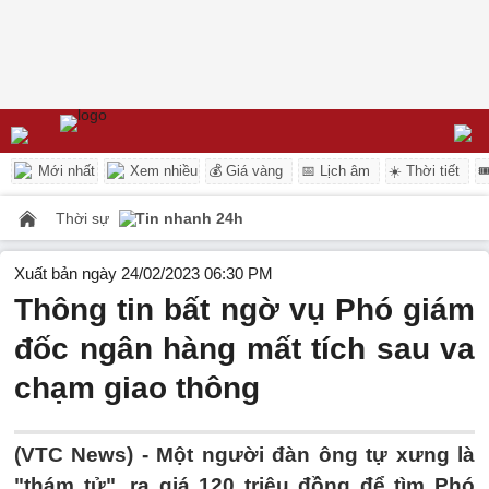
Mới nhất
Xem nhiều
💰 Giá vàng
📅 Lịch âm
☀️ Thời tiết

Thời sự
Tin nhanh 24h
Xuất bản ngày 24/02/2023 06:30 PM
Thông tin bất ngờ vụ Phó giám
đốc ngân hàng mất tích sau va
chạm giao thông
(VTC News) -
Một người đàn ông tự xưng là
"thám tử", ra giá 120 triệu đồng để tìm Phó