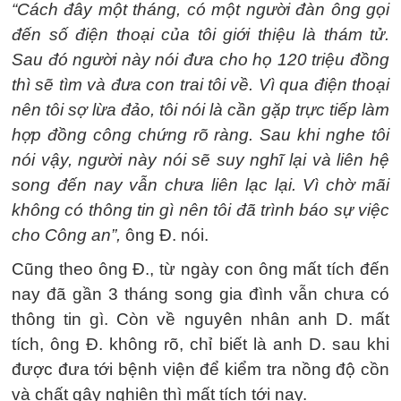
“Cách đây một tháng, có một người đàn ông gọi
đến số điện thoại của tôi giới thiệu là thám tử.
Sau đó người này nói đưa cho họ 120 triệu đồng
thì sẽ tìm và đưa con trai tôi về. Vì qua điện thoại
nên tôi sợ lừa đảo, tôi nói là cần gặp trực tiếp làm
hợp đồng công chứng rõ ràng. Sau khi nghe tôi
nói vậy, người này nói sẽ suy nghĩ lại và liên hệ
song đến nay vẫn chưa liên lạc lại. Vì chờ mãi
không có thông tin gì nên tôi đã trình báo sự việc
cho Công an”,
ông Đ. nói.
Cũng theo ông Đ., từ ngày con ông mất tích đến
nay đã gần 3 tháng song gia đình vẫn chưa có
thông tin gì. Còn về nguyên nhân anh D. mất
tích, ông Đ. không rõ, chỉ biết là anh D. sau khi
được đưa tới bệnh viện để kiểm tra nồng độ cồn
và chất gây nghiện thì mất tích tới nay.