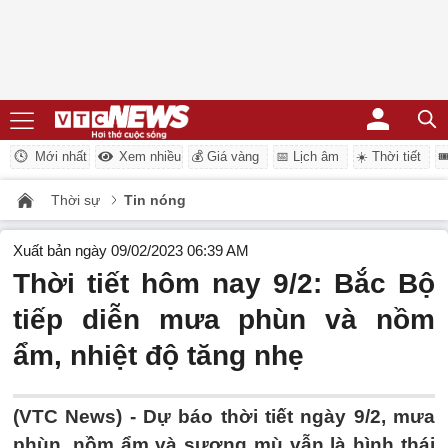
Mới nhất
Xem nhiều
💰 Giá vàng
📅 Lịch âm
☀️ Thời tiết

Thời sự
Tin nóng
Xuất bản ngày 09/02/2023 06:39 AM
Thời tiết hôm nay 9/2: Bắc Bộ
tiếp diễn mưa phùn và nồm
ẩm, nhiệt độ tăng nhẹ
(VTC News) -
Dự báo thời tiết ngày 9/2, mưa
phùn, nồm ẩm và sương mù vẫn là hình thái