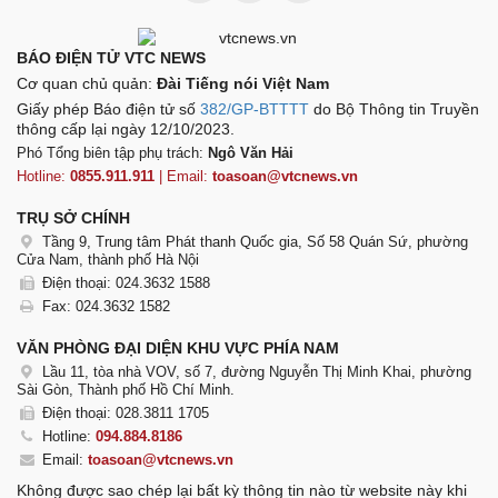
BÁO ĐIỆN TỬ VTC NEWS
Cơ quan chủ quản:
Đài Tiếng nói Việt Nam
Giấy phép Báo điện tử số
382/GP-BTTTT
do Bộ Thông tin Truyền
thông cấp lại ngày 12/10/2023.
Phó Tổng biên tập phụ trách:
Ngô Văn Hải
Hotline:
0855.911.911
| Email:
toasoan@vtcnews.vn
TRỤ SỞ CHÍNH
Tầng 9, Trung tâm Phát thanh Quốc gia, Số 58 Quán Sứ, phường
Cửa Nam, thành phố Hà Nội
Điện thoại: 024.3632 1588
Fax: 024.3632 1582
VĂN PHÒNG ĐẠI DIỆN KHU VỰC PHÍA NAM
Lầu 11, tòa nhà VOV, số 7, đường Nguyễn Thị Minh Khai, phường
Sài Gòn, Thành phố Hồ Chí Minh.
Điện thoại: 028.3811 1705
Hotline:
094.884.8186
Email:
toasoan@vtcnews.vn
Không được sao chép lại bất kỳ thông tin nào từ website này khi