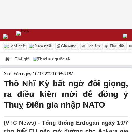
Mới nhất
Xem nhiều
💰 Giá vàng
📅 Lịch âm
☀️ Thời tiết

Thế giới
Thời sự quốc tế
Xuất bản ngày 10/07/2023 09:58 PM
Thổ Nhĩ Kỳ bất ngờ đổi giọng,
ra điều kiện mới để đồng ý
Thuỵ Điển gia nhập NATO
(VTC News) -
Tổng thống Erdogan ngày 10/7
cho biết EU nên mở đường cho Ankara gia