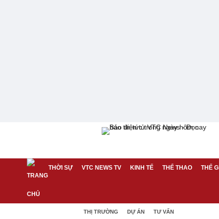
THỜI SỰ
VTC NEWS TV
KINH TẾ
THỂ THAO
THẾ G
THỊ TRƯỜNG
DỰ ÁN
TƯ VẤN