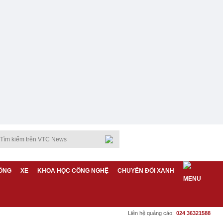
ỐNG
XE
KHOA HỌC CÔNG NGHỆ
CHUYỂN ĐỔI XANH
Liên hệ quảng cáo:
024 36321588