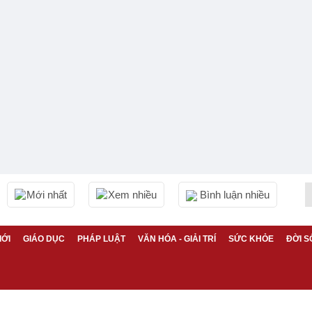
Mới nhất
Xem nhiều
Bình luận nhiều
IỚI
GIÁO DỤC
PHÁP LUẬT
VĂN HÓA - GIẢI TRÍ
SỨC KHỎE
ĐỜI S