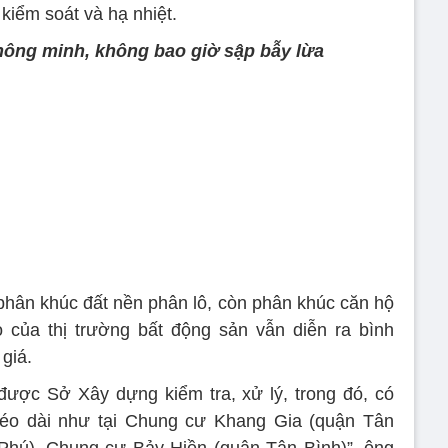
kiểm soát và hạ nhiệt.
hông minh, không bao giờ sập bẫy lừa
 phân khúc đất nền phân lô, còn phân khúc căn hộ
 của thị trường bất động sản vẫn diễn ra bình
giá.
được Sở Xây dựng kiểm tra, xử lý, trong đó, có
kéo dài như tại Chung cư Khang Gia (quận Tân
Phú), Chung cư Bảy Hiền (quận Tân Bình)”, ông