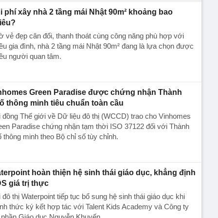
i phí xây nhà 2 tầng mái Nhật 90m² khoảng bao
iêu?
 vẻ đẹp cân đối, thanh thoát cùng công năng phù hợp với
ều gia đình, nhà 2 tầng mái Nhật 90m² đang là lựa chọn được
ều người quan tâm.
nhomes Green Paradise được chứng nhận Thành
ố thông minh tiêu chuẩn toàn cầu
 đồng Thế giới về Dữ liệu đô thị (WCCD) trao cho Vinhomes
een Paradise chứng nhận tạm thời ISO 37122 đối với Thành
 thông minh theo Bộ chỉ số tùy chỉnh.
terpoint hoàn thiện hệ sinh thái giáo dục, khẳng định
S giá trị thực
 đô thị Waterpoint tiếp tục bổ sung hệ sinh thái giáo dục khi
nh thức ký kết hợp tác với Talent Kids Academy và Công ty
 phần Giáo dục Nguyễn Khuyến.