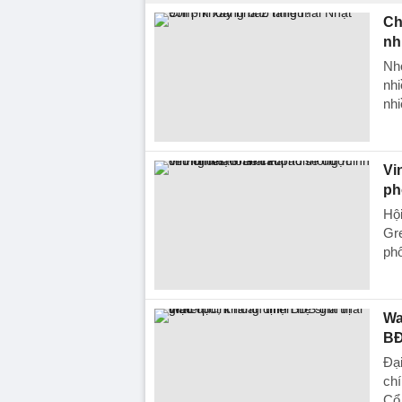
Ch
nh
Nhờ
nhi
nhi
Vi
ph
Hội
Gr
phố
Wa
BĐ
Đại
chí
Cổ