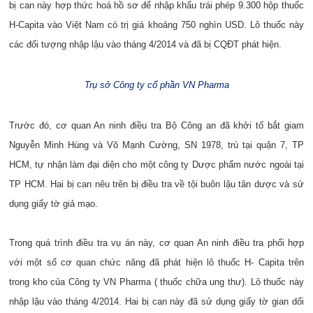
bị can này hợp thức hoá hồ sơ để nhập khẩu trái phép 9.300 hộp thuốc
H-Capita vào Việt Nam có trị giá khoảng 750 nghìn USD. Lô thuốc này
các đối tượng nhập lậu vào tháng 4/2014 và đã bị CQĐT phát hiện.
Trụ sở
Công ty cổ phần VN Pharma
Trước đó, cơ quan An ninh điều tra Bộ Công an đã khởi tố bắt giam
Nguyễn Minh Hùng và Võ Mạnh Cường, SN 1978, trú tại quận 7, TP
HCM, tự nhận làm đại diện cho một công ty Dược phẩm nước ngoài tại
TP HCM. Hai bị can nêu trên bị điều tra về tội buôn lậu tân dược và sử
dụng giấy tờ giả mạo.
Trong quá trình điều tra vụ án này, cơ quan An ninh điều tra phối hợp
với một số cơ quan chức năng đã phát hiện lô thuốc H- Capita trên
trong kho của Công ty VN Pharma ( thuốc chữa ung thư). Lô thuốc này
nhập lậu vào tháng 4/2014. Hai bị can này đã sử dụng giấy tờ gian dối