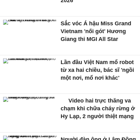
2026
Sắc vóc Á hậu Miss Grand
Vietnam 'nối gót' Hương
Giang thi MGI All Star
Lần đầu Việt Nam mổ robot
từ xa hai chiều, bác sĩ 'ngồi
một nơi, mổ nơi khác'
Video hai trực thăng va
chạm khi chữa cháy rừng ở
Hy Lạp, 2 người thiệt mạng
Người đàn ông ở Lâm Đồng