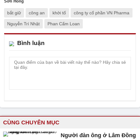
Sơn Hồng
bắt giữ
công an
khởi tố
công ty cổ phần VN Pharma
Nguyễn Trí Nhật
Phan Cẩm Loan
Bình luận
CÙNG CHUYÊN MỤC
Người đàn ông ở Lâm Đồng