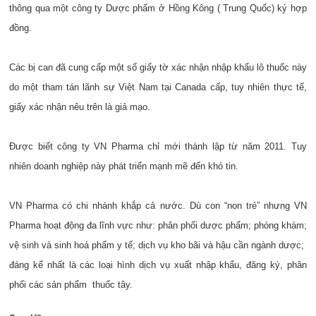
thông qua một công ty Dược phẩm ở Hồng Kông ( Trung Quốc) ký hợp
đồng.
Các bị can đã cung cấp một số giấy tờ xác nhận nhập khẩu lô thuốc này
do một tham tán lãnh sự Việt Nam tại Canada cấp, tuy nhiên thực tế,
giấy xác nhận nêu trên là giả mạo.
Được biết công ty VN Pharma chỉ mới thành lập từ năm 2011. Tuy
nhiên doanh nghiệp này phát triển mạnh mẽ đến khó tin.
VN Pharma có chi nhánh khắp cả nước. Dù con “non trẻ” nhưng VN
Pharma hoạt động đa lĩnh vực như: phân phối dược phẩm; phòng khám;
vệ sinh và sinh hoá phẩm y tế; dịch vụ kho bãi và hậu cần ngành dược;
đáng kể nhất là các loại hình dịch vụ xuất nhập khẩu, đăng ký, phân
phối các sản phẩm thuốc tây.