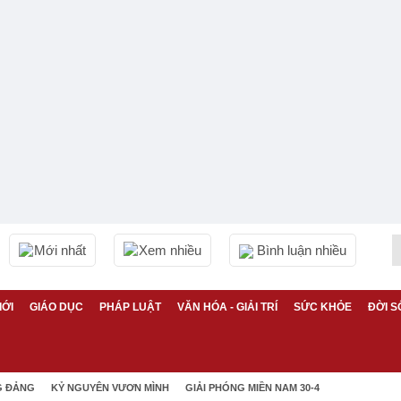
Mới nhất
Xem nhiều
Bình luận nhiều
IỚI
GIÁO DỤC
PHÁP LUẬT
VĂN HÓA - GIẢI TRÍ
SỨC KHỎE
ĐỜI S
G ĐẢNG
KỶ NGUYÊN VƯƠN MÌNH
GIẢI PHÓNG MIỀN NAM 30-4