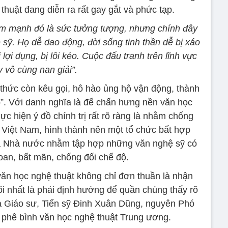
 thuật đang diễn ra rất gay gắt và phức tạp.
iểm mạnh đó là sức tưởng tượng, nhưng chính đây
 sỹ. Họ dễ dao động, đời sống tinh thần dễ bị xáo
 lợi dụng, bị lôi kéo. Cuộc đấu tranh trên lĩnh vực
 vô cùng nan giải”.
 thức còn kêu gọi, hô hào ủng hộ vận động, thành
ập”. Với danh nghĩa là để chấn hưng nền văn học
c hiện ý đồ chính trị rất rõ ràng là nhằm chống
 Việt Nam, hình thành nên một tổ chức bất hợp
ủa Nhà nước nhằm tập hợp những văn nghệ sỹ có
oan, bất mãn, chống đối chế độ.
 văn học nghệ thuật không chỉ đơn thuần là nhận
õi nhất là phải định hướng để quần chúng thấy rõ
ủa Giáo sư, Tiến sỹ Đinh Xuân Dũng, nguyên Phó
n phê bình văn học nghệ thuật Trung ương.