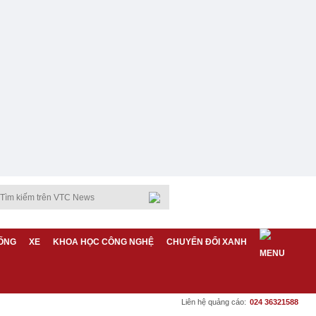
ỐNG
XE
KHOA HỌC CÔNG NGHỆ
CHUYỂN ĐỔI XANH
Liên hệ quảng cáo:
024 36321588