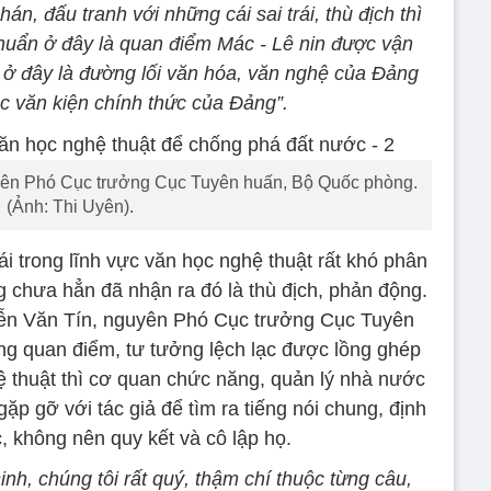
hán, đấu tranh với những cái sai trái, thù địch thì
huẩn ở đây là quan điểm Mác - Lê nin được vận
 ở đây là đường lối văn hóa, văn nghệ của Đảng
ác văn kiện chính thức của Đảng”.
yên Phó Cục trưởng Cục Tuyên huấn, Bộ Quốc phòng.
(Ảnh: Thi Uyên).
rái trong lĩnh vực văn học nghệ thuật rất khó phân
g chưa hẳn đã nhận ra đó là thù địch, phản động.
yễn Văn Tín, nguyên Phó Cục trưởng Cục Tuyên
ững quan điểm, tư tưởng lệch lạc được lồng ghép
ệ thuật thì cơ quan chức năng, quản lý nhà nước
gặp gỡ với tác giả để tìm ra tiếng nói chung, định
 không nên quy kết và cô lập họ.
inh, chúng tôi rất quý, thậm chí thuộc từng câu,