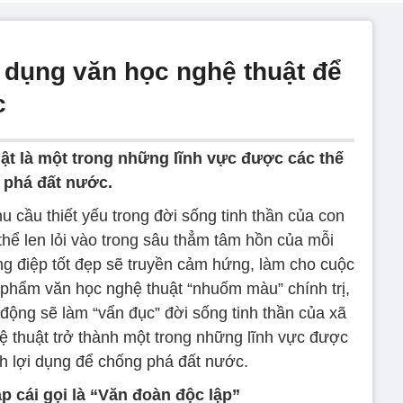
i dụng văn học nghệ thuật để
c
ật là một trong những lĩnh vực được các thế
g phá đất nước.
 cầu thiết yếu trong đời sống tinh thần của con
thể len lỏi vào trong sâu thẳm tâm hồn của mỗi
g điệp tốt đẹp sẽ truyền cảm hứng, làm cho cuộc
 phẩm văn học nghệ thuật “nhuốm màu” chính trị,
động sẽ làm “vẩn đục” đời sống tinh thần của xã
hệ thuật trở thành một trong những lĩnh vực được
ch lợi dụng để chống phá đất nước.
p cái gọi là “Văn đoàn độc lập”