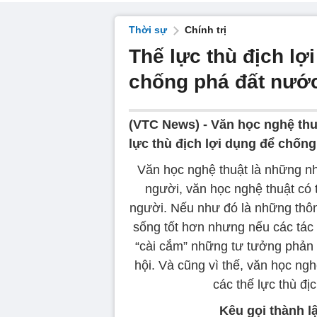
Thời sự
Chính trị
Thế lực thù địch lợ
chống phá đất nướ
(VTC News) -
Văn học nghệ thu
lực thù địch lợi dụng để chốn
Văn học nghệ thuật là những nhu
người, văn học nghệ thuật có 
người. Nếu như đó là những thôn
sống tốt hơn nhưng nếu các tác
“cài cắm” những tư tưởng phản 
hội. Và cũng vì thế, văn học ng
các thế lực thù đị
Kêu gọi thành lậ