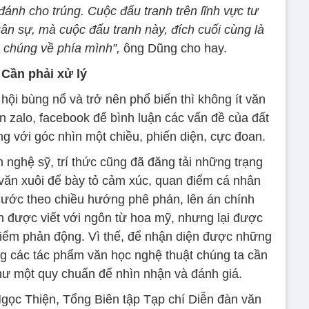
ánh cho trúng. Cuộc đấu tranh trên lĩnh vực tư
ân sự, mà cuộc đấu tranh này, đích cuối cùng là
n chúng về phía mình”,
ông Dũng cho hay.
Cần phải xử lý
hội bùng nổ và trở nên phổ biến thì không ít văn
n zalo, facebook để bình luận các vấn đề của đất
với góc nhìn một chiều, phiến diện, cực đoan.
 nghệ sỹ, trí thức cũng đã đăng tải những trạng
h văn xuôi để bày tỏ cảm xúc, quan điểm cá nhân
 nước theo chiều hướng phê phán, lên án chính
n được viết với ngôn từ hoa mỹ, nhưng lại được
iểm phản động. Vì thế, để nhận diện được những
ong các tác phẩm văn học nghệ thuật chúng ta cần
hư một quy chuẩn để nhìn nhận và đánh giá.
gọc Thiện, Tổng Biên tập Tạp chí Diễn đàn văn