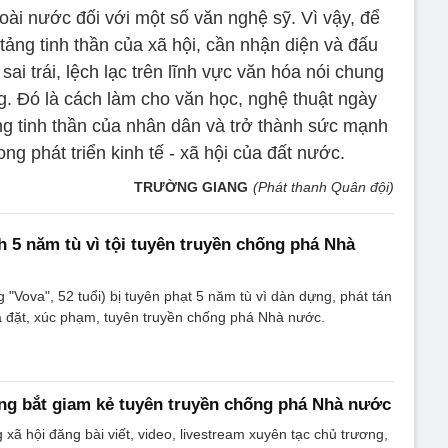
goài nước đối với một số văn nghệ sỹ. Vì vậy, để
tảng tinh thần của xã hội, cần nhận diện và đấu
sai trái, lệch lạc trên lĩnh vực văn hóa nói chung
ng. Đó là cách làm cho văn học, nghệ thuật ngày
ng tinh thần của nhân dân và trở thành sức mạnh
g phát triển kinh tế - xã hội của đất nước.
TRƯỜNG GIANG
(Phát thanh Quân đội)
nh 5 năm tù vì tội tuyên truyền chống phá Nhà
"Vova", 52 tuổi) bị tuyên phạt 5 năm tù vì dàn dựng, phát tán
ịa đặt, xúc phạm, tuyên truyền chống phá Nhà nước.
ng bắt giam kẻ tuyên truyền chống phá Nhà nước
ã hội đăng bài viết, video, livestream xuyên tạc chủ trương,