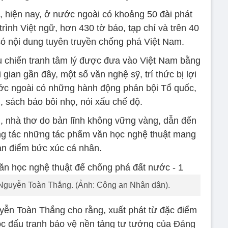
 hiện nay, ở nước ngoài có khoảng 50 đài phát
rình Việt ngữ, hơn 430 tờ báo, tạp chí và trên 40
ó nội dung tuyên truyền chống phá Việt Nam.
ệu chiến tranh tâm lý được đưa vào Việt Nam bằng
gian gần đây, một số văn nghệ sỹ, trí thức bị lợi
nước ngoài có những hành động phản bội Tổ quốc,
, sách báo bôi nhọ, nói xấu chế độ.
, nhà thơ do bản lĩnh không vững vàng, dẫn đến
áng tác những tác phẩm văn học nghệ thuật mang
n điểm bức xúc cá nhân.
 Nguyễn Toàn Thắng. (Ảnh: Công an Nhân dân).
yễn Toàn Thắng cho rằng, xuất phát từ đặc điểm
ộc đấu tranh bảo vệ nền tảng tư tưởng của Đảng