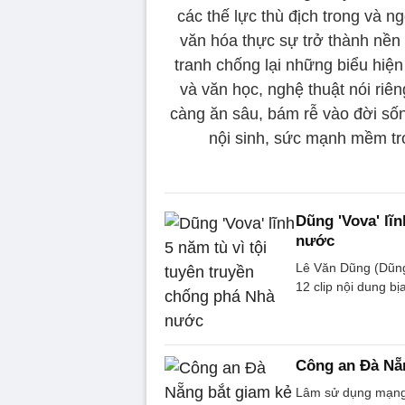
các thế lực thù địch trong và n
văn hóa thực sự trở thành nền 
tranh chống lại những biểu hiện 
và văn học, nghệ thuật nói riê
càng ăn sâu, bám rễ vào đời số
nội sinh, sức mạnh mềm tron
Dũng 'Vova' lĩ
nước
Lê Văn Dũng (Dũng 
12 clip nội dung b
Công an Đà Nẵ
Lâm sử dụng mạng x