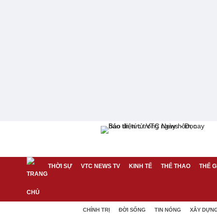
THỜI SỰ
VTC NEWS TV
KINH TẾ
THỂ THAO
THẾ G
CHÍNH TRỊ
ĐỜI SỐNG
TIN NÓNG
XÂY DỰN