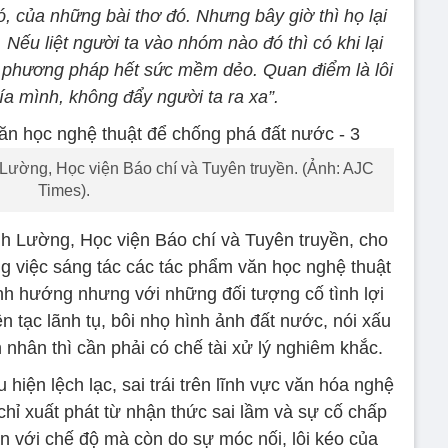
 của những bài thơ đó. Nhưng bây giờ thì họ lại
 Nếu liệt người ta vào nhóm nào đó thì có khi lại
t phương pháp hết sức mềm dẻo. Quan điểm là lôi
ía mình, không đẩy người ta ra xa”.
Lường, Học viện Báo chí và Tuyên truyền. (Ảnh: AJC
Times).
h Lường, Học viện Báo chí và Tuyên truyền, cho
rong việc sáng tác các tác phẩm văn học nghệ thuật
định hướng nhưng với những đối tượng cố tình lợi
 tạc lãnh tụ, bôi nhọ hình ảnh đất nước, nói xấu
 nhân thì cần phải có chế tài xử lý nghiêm khắc.
iện lệch lạc, sai trái trên lĩnh vực văn hóa nghệ
chỉ xuất phát từ nhận thức sai lầm và sự cố chấp
n với chế độ mà còn do sự móc nối, lôi kéo của