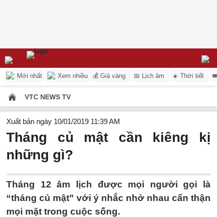
Mới nhất
Xem nhiều
💰 Giá vàng
📅 Lịch âm
☀️ Thời tiết

VTC NEWS TV
Xuất bản ngày 10/01/2019 11:39 AM
Tháng củ mật cần kiêng kị
những gì?
Tháng 12 âm lịch được mọi người gọi là
“tháng củ mật” với ý nhắc nhở nhau cẩn thận
mọi mặt trong cuộc sống.