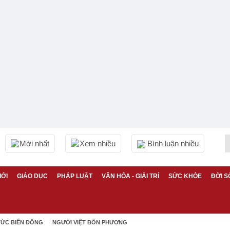
Mới nhất
Xem nhiều
Bình luận nhiều
IỚI
GIÁO DỤC
PHÁP LUẬT
VĂN HÓA - GIẢI TRÍ
SỨC KHỎE
ĐỜI S
TỨC BIỂN ĐÔNG
NGƯỜI VIỆT BỐN PHƯƠNG