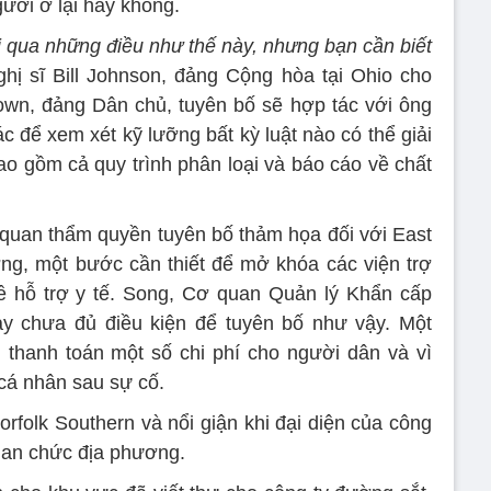
ười ở lại hay không.
i qua những điều như thế này, nhưng bạn cần biết
hị sĩ Bill Johnson, đảng Cộng hòa tại Ohio cho
own, đảng Dân chủ, tuyên bố sẽ hợp tác với ông
 để xem xét kỹ lưỡng bất kỳ luật nào có thể giải
ao gồm cả quy trình phân loại và báo cáo về chất
quan thẩm quyền tuyên bố thảm họa đối với East
ng, một bước cần thiết để mở khóa các viện trợ
ề hỗ trợ y tế. Song, Cơ quan Quản lý Khẩn cấp
ày chưa đủ điều kiện để tuyên bố như vậy. Một
 thanh toán một số chi phí cho người dân và vì
n cá nhân sau sự cố.
rfolk Southern và nổi giận khi đại diện của công
quan chức địa phương.