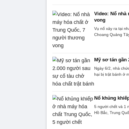
Video: Nổ nhà
vong
Vụ nổ xảy ra tại nh
Choang Quảng Tây, 
Mỹ sơ tán gần 
Ngày 6/2, nhà chức
hại bị trật bánh ở
Nổ khủng khiếp
5 người chết và 1 
Hồ Bắc, Trung Quố