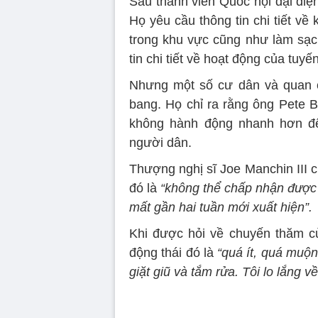
Sáu thành viên Quốc hội đại diệ
Họ yêu cầu thông tin chi tiết về
trong khu vực cũng như làm sạc
tin chi tiết về hoạt động của tuy
Nhưng một số cư dân và quan c
bang. Họ chỉ ra rằng ông Pete B
không hành động nhanh hơn để 
người dân.
Thượng nghị sĩ Joe Manchin III c
đó là
“không thể chấp nhận được
mất gần hai tuần mới xuất hiện”.
Khi được hỏi về chuyến thăm củ
động thái đó là
“quá ít, quá muộn
giặt giũ và tắm rửa. Tôi lo lắng về