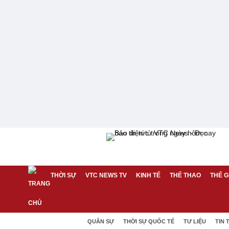
THỜI SỰ
VTC NEWS TV
KINH TẾ
THỂ THAO
THẾ G
QUÂN SỰ
THỜI SỰ QUỐC TẾ
TƯ LIỆU
TIN 