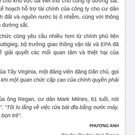
n cho khu vực đã viết thư cho công ty đường sắt.
 kế hoạch hỗ trợ tài chính của công ty cho cư dân
h đất và nguồn nước bị ô nhiễm, cùng với thông
ến đường sắt.
hức cũng yêu cầu nhiều hơn từ chính phủ liên
uttigieg, bộ trưởng giao thông vận tải và EPA đã
giải quyết các mối quan tâm và thiệt hại của
ủa Tây Virginia, một đảng viên đảng Dân chủ, gọi
 khi một quan chức cấp cao của chính quyền phải
a ông Regan, cư dân Mark Milnes, 61 tuổi, nói
”. “Tôi lo lắng về việc rửa bát đĩa bằng nước máy,
 bọn trẻ”.
PHƯƠNG ANH