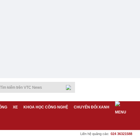
ỐNG
XE
KHOA HỌC CÔNG NGHỆ
CHUYỂN ĐỔI XANH
Liên hệ quảng cáo:
024 36321588