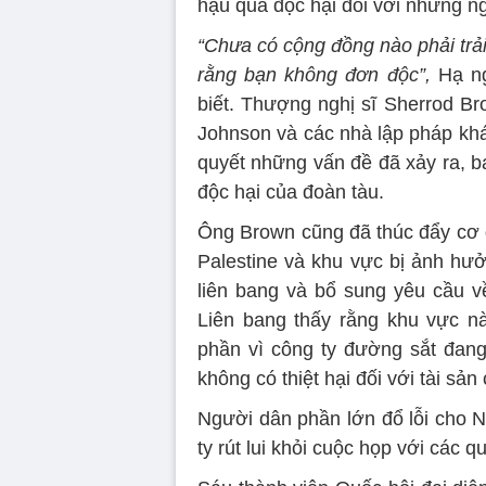
hậu quả độc hại đối với những ng
“Chưa có cộng đồng nào phải trả
rằng bạn không đơn độc”,
Hạ ng
biết. Thượng nghị sĩ Sherrod Br
Johnson và các nhà lập pháp khác
quyết những vấn đề đã xảy ra, b
độc hại của đoàn tàu.
Ông Brown cũng đã thúc đẩy cơ 
Palestine và khu vực bị ảnh hưở
liên bang và bổ sung yêu cầu v
Liên bang thấy rằng khu vực n
phần vì công ty đường sắt đang
không có thiệt hại đối với tài sả
Người dân phần lớn đổ lỗi cho No
ty rút lui khỏi cuộc họp với các 