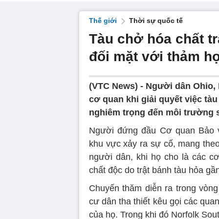
Thế giới
Thời sự quốc tế
Tàu chở hóa chất t
đối mặt với thảm h
(VTC News) -
Người dân Ohio, 
cơ quan khi giải quyết việc tà
nghiêm trọng đến môi trường 
Người đứng đầu Cơ quan Bảo v
khu vực xảy ra sự cố, mang theo
người dân, khi họ cho là các c
chất độc do trật bánh tàu hỏa gầ
Chuyến thăm diễn ra trong vòng 
cư dân tha thiết kêu gọi các quan
của họ. Trong khi đó Norfolk Sout