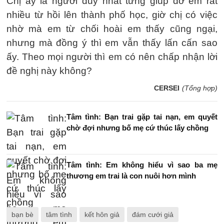
Chị ấy là người duy nhất từng giúp đỡ em rất
nhiều từ hồi lên thành phố học, giờ chị có việc
nhờ mà em từ chối hoài em thấy cũng ngại,
nhưng mà đồng ý thì em vẫn thấy lấn cấn sao
ấy. Theo mọi người thì em có nên chấp nhận lời
đề nghị này không?
CERSEI
(Tổng hợp)
Tâm tình: Bạn trai gặp tai nạn, em quyết
chờ đợi nhưng bố mẹ cứ thúc lấy chồng
Tâm tình: Em không hiểu vì sao ba mẹ
thương em trai là con nuôi hơn mình
bạn bè
tâm tình
kết hôn giả
đám cưới giả