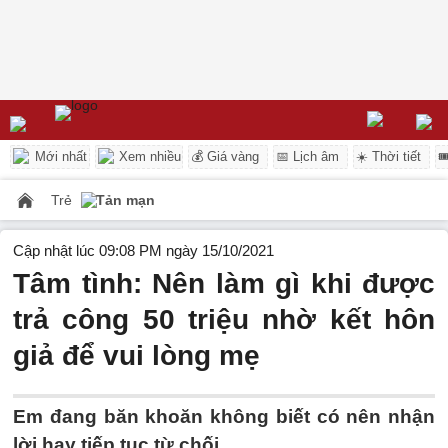
Mới nhất
Xem nhiều
💰 Giá vàng
📅 Lịch âm
☀️ Thời tiết

Trẻ
Tản mạn
Cập nhật lúc 09:08 PM ngày 15/10/2021
Tâm tình: Nên làm gì khi được
trả công 50 triệu nhờ kết hôn
giả để vui lòng mẹ
Em đang băn khoăn không biết có nên nhận
lời hay tiếp tục từ chối.