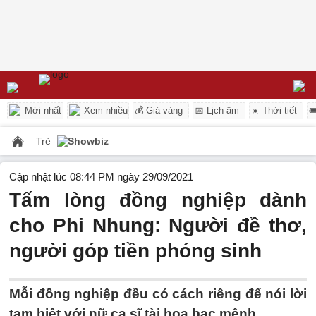
Mới nhất
Xem nhiều
💰 Giá vàng
📅 Lịch âm
☀️ Thời tiết

Trẻ
Showbiz
Cập nhật lúc 08:44 PM ngày 29/09/2021
Tấm lòng đồng nghiệp dành
cho Phi Nhung: Người đề thơ,
người góp tiền phóng sinh
Mỗi đồng nghiệp đều có cách riêng để nói lời
tạm biệt với nữ ca sĩ tài hoa bạc mệnh.