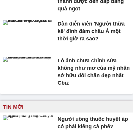
thành được đền đáp bằng
quả ngọt
Dàn diễn viên 'Người thừa
kế' đình đám châu Á một
thời giờ ra sao?
Lộ ảnh chưa chỉnh sửa
không như mơ của mỹ nhân
sở hữu đôi chân đẹp nhất
Cbiz
TIN MỚI
Người uống thuốc huyết áp
có phải kiêng cà phê?