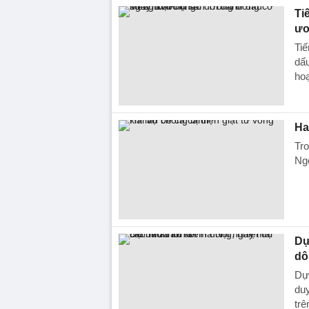
Ti
ươ
Tiế
dấ
hoạ
Ha
Tro
Ngọ
Dự
dô
Dự 
duy
trê