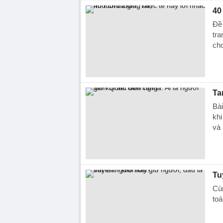
40
Đề 
tra
cho
Ta
Bài
khi
và 
Tu
Cùn
toá