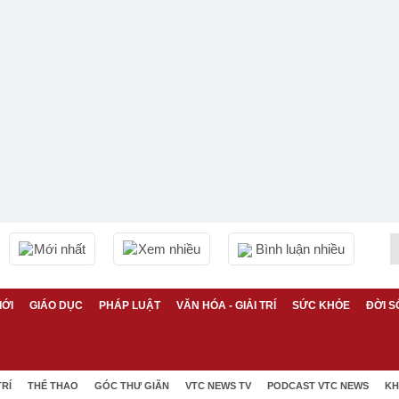
Mới nhất
Xem nhiều
Bình luận nhiều
IỚI
GIÁO DỤC
PHÁP LUẬT
VĂN HÓA - GIẢI TRÍ
SỨC KHỎE
ĐỜI S
TRÍ
THỂ THAO
GÓC THƯ GIÃN
VTC NEWS TV
PODCAST VTC NEWS
KH