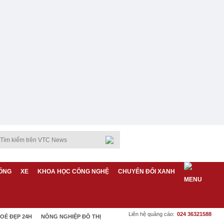
ỐNG
XE
KHOA HỌC CÔNG NGHỆ
CHUYỂN ĐỔI XANH
Liên hệ quảng cáo:
024 36321588
OẺ ĐẸP 24H
NÔNG NGHIỆP ĐÔ THỊ