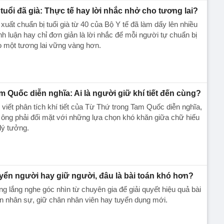
 tuổi đã già: Thực tế hay lời nhắc nhở cho tương lai?
xuất chuẩn bị tuổi già từ 40 của Bộ Y tế đã làm dấy lên nhiều
nh luận hay chỉ đơn giản là lời nhắc để mỗi người tự chuẩn bị
 một tương lai vững vàng hơn.
m Quốc diễn nghĩa: Ai là người giữ khí tiết đến cùng?
 viết phân tích khí tiết của Từ Thứ trong Tam Quốc diễn nghĩa,
 ông phải đối mặt với những lựa chọn khó khăn giữa chữ hiếu
lý tưởng.
yển người hay giữ người, đâu là bài toán khó hơn?
g lắng nghe góc nhìn từ chuyên gia để giải quyết hiệu quả bài
n nhân sự, giữ chân nhân viên hay tuyển dụng mới.