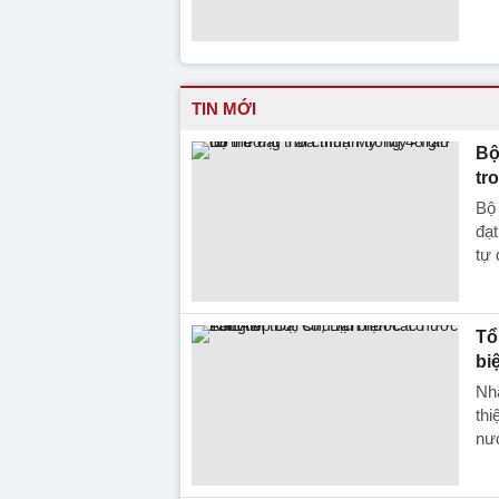
TIN MỚI
Bộ
tr
Bộ 
đạt
tự 
Tổ
bi
Nh
thi
nư