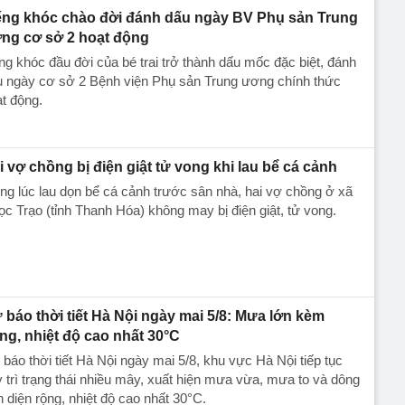
ếng khóc chào đời đánh dấu ngày BV Phụ sản Trung
ng cơ sở 2 hoạt động
ng khóc đầu đời của bé trai trở thành dấu mốc đặc biệt, đánh
u ngày cơ sở 2 Bệnh viện Phụ sản Trung ương chính thức
t động.
i vợ chồng bị điện giật tử vong khi lau bể cá cảnh
ng lúc lau dọn bể cá cảnh trước sân nhà, hai vợ chồng ở xã
c Trạo (tỉnh Thanh Hóa) không may bị điện giật, tử vong.
 báo thời tiết Hà Nội ngày mai 5/8: Mưa lớn kèm
ng, nhiệt độ cao nhất 30°C
báo thời tiết Hà Nội ngày mai 5/8, khu vực Hà Nội tiếp tục
 trì trạng thái nhiều mây, xuất hiện mưa vừa, mưa to và dông
n diện rộng, nhiệt độ cao nhất 30°C.