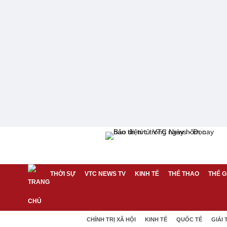
THỜI SỰ
VTC NEWS TV
KINH TẾ
THỂ THAO
THẾ G
CHÍNH TRỊ XÃ HỘI
KINH TẾ
QUỐC TẾ
GIẢI 