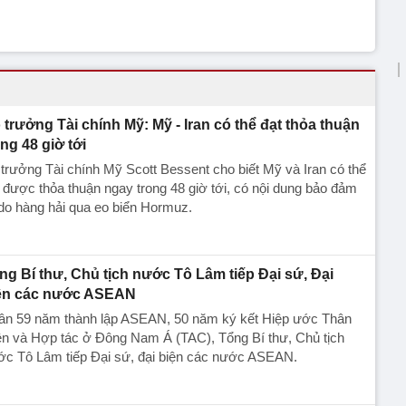
 trưởng Tài chính Mỹ: Mỹ - Iran có thể đạt thỏa thuận
ong 48 giờ tới
trưởng Tài chính Mỹ Scott Bessent cho biết Mỹ và Iran có thể
 được thỏa thuận ngay trong 48 giờ tới, có nội dung bảo đảm
do hàng hải qua eo biển Hormuz.
ng Bí thư, Chủ tịch nước Tô Lâm tiếp Đại sứ, Đại
ện các nước ASEAN
ân 59 năm thành lập ASEAN, 50 năm ký kết Hiệp ước Thân
ện và Hợp tác ở Đông Nam Á (TAC), Tổng Bí thư, Chủ tịch
ớc Tô Lâm tiếp Đại sứ, đại biện các nước ASEAN.