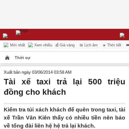
Mới nhất
Xem nhiều
💰 Giá vàng
📅 Lịch âm
☀️ Thời tiết

Thời sự
Xuất bản ngày 03/06/2014 03:58 AM
Tài xế taxi trả lại 500 triệu
đồng cho khách
Kiểm tra túi xách khách để quên trong taxi, tài
xế Trần Văn Kiên thấy có nhiều tiền nên báo
về tổng đài liên hệ hệ trả lại khách.