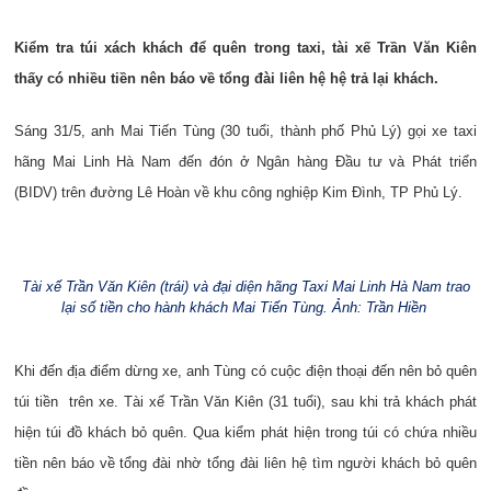
Kiểm tra túi xách khách để quên trong taxi, tài xế Trần Văn Kiên
thấy có nhiều tiền nên báo về tổng đài liên hệ hệ trả lại khách.
Sáng 31/5, anh Mai Tiến Tùng (30 tuổi, thành phố Phủ Lý) gọi xe taxi
hãng Mai Linh Hà Nam đến đón ở Ngân hàng Đầu tư và Phát triển
(BIDV) trên đường Lê Hoàn về khu công nghiệp Kim Đình, TP Phủ Lý.
Tài xế Trần Văn Kiên (trái) và đại diện hãng Taxi Mai Linh Hà Nam trao
lại số tiền cho hành khách Mai Tiến Tùng. Ảnh: Trần Hiền
Khi đến địa điểm dừng xe, anh Tùng có cuộc điện thoại đến nên bỏ quên
túi tiền trên xe. Tài xế Trần Văn Kiên (31 tuổi), sau khi trả khách phát
hiện túi đồ khách bỏ quên. Qua kiểm phát hiện trong túi có chứa nhiều
tiền nên báo về tổng đài nhờ tổng đài liên hệ tìm người khách bỏ quên