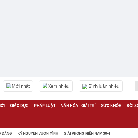
Mới nhất
Xem nhiều
Bình luận nhiều
IỚI
GIÁO DỤC
PHÁP LUẬT
VĂN HÓA - GIẢI TRÍ
SỨC KHỎE
ĐỜI S
G ĐẢNG
KỶ NGUYÊN VƯƠN MÌNH
GIẢI PHÓNG MIỀN NAM 30-4