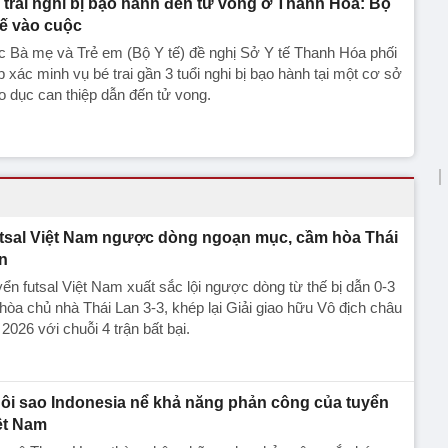
 trai nghi bị bạo hành đến tử vong ở Thanh Hóa: Bộ
tế vào cuộc
 Bà mẹ và Trẻ em (Bộ Y tế) đề nghị Sở Y tế Thanh Hóa phối
 xác minh vụ bé trai gần 3 tuổi nghi bị bạo hành tại một cơ sở
o dục can thiệp dẫn đến tử vong.
tsal Việt Nam ngược dòng ngoạn mục, cầm hòa Thái
n
ển futsal Việt Nam xuất sắc lội ngược dòng từ thế bị dẫn 0-3
hòa chủ nhà Thái Lan 3-3, khép lại Giải giao hữu Vô địch châu
 2026 với chuỗi 4 trận bất bại.
ôi sao Indonesia nể khả năng phản công của tuyển
ệt Nam