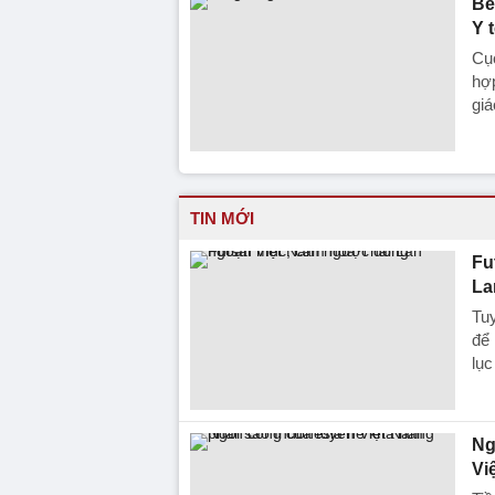
Bé
Y 
Cục
hợp
giá
TIN MỚI
Fu
La
Tuy
để 
lục
Ng
Vi