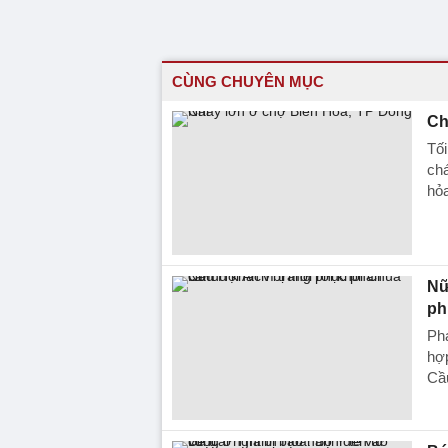
CÙNG CHUYÊN MỤC
Ch
Tối
chá
hỏa
Nữ
ph
Ph
hợp
Cầ