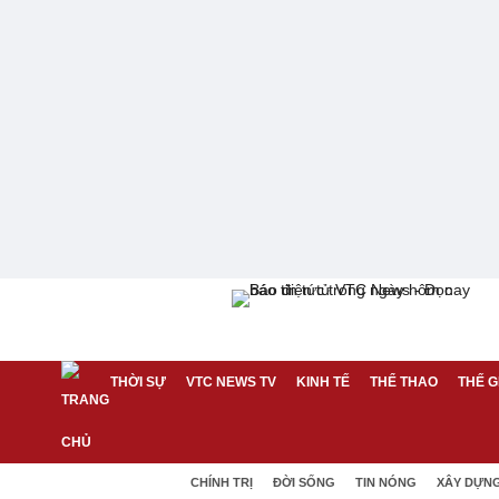
THỜI SỰ
VTC NEWS TV
KINH TẾ
THỂ THAO
THẾ G
CHÍNH TRỊ
ĐỜI SỐNG
TIN NÓNG
XÂY DỰN