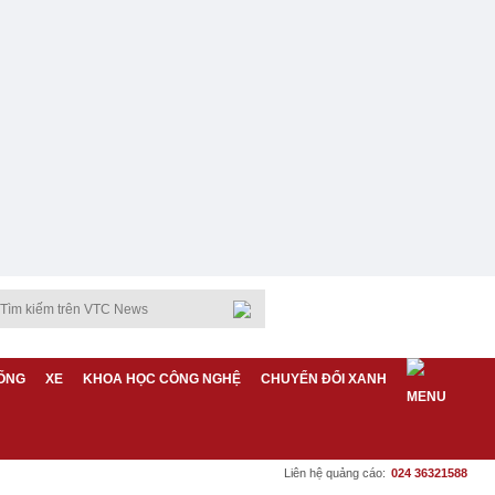
ỐNG
XE
KHOA HỌC CÔNG NGHỆ
CHUYỂN ĐỔI XANH
Liên hệ quảng cáo:
024 36321588