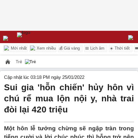
Mới nhất
Xem nhiều
💰 Giá vàng
📅 Lịch âm
☀️ Thời tiết

Trẻ
Trẻ
Cập nhật lúc 03:18 PM ngày 25/01/2022
Sui gia 'hỗn chiến' hủy hôn vì
chú rể mua lộn nội y, nhà trai
đòi lại 420 triệu
Một hôn lễ tưởng chừng sẽ ngập tràn trong
tiếng cười và lời chúc phúc thì bỗng trở nên