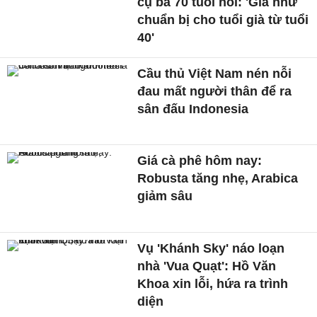
cụ bà 70 tuổi nói: 'Giá như
chuẩn bị cho tuổi già từ tuổi
40'
Cầu thủ Việt Nam nén nỗi
đau mất người thân để ra
sân đấu Indonesia
Giá cà phê hôm nay:
Robusta tăng nhẹ, Arabica
giảm sâu
Vụ 'Khánh Sky' náo loạn
nhà 'Vua Quạt': Hồ Văn
Khoa xin lỗi, hứa ra trình
diện