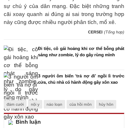
sự chú ý của dân mạng. Đặc biệt những tranh
cãi xoay quanh ai đúng ai sai trong trường hợp
này cũng được nhiều người phân tích, mổ xẻ.
CERSEI
(Tổng hợp)
Đi tiệc, cô gái hoảng khi cơ thể bỗng phát
sáng như zombie, lý do gây rùng mình
3 người ôm biển ‘trả nợ đi’ ngồi lì trước
cửa, chủ nhà có hành động gây xôn xao
đám cưới
nội y
náo loạn
của hồi môn
hủy hôn
Bình luận