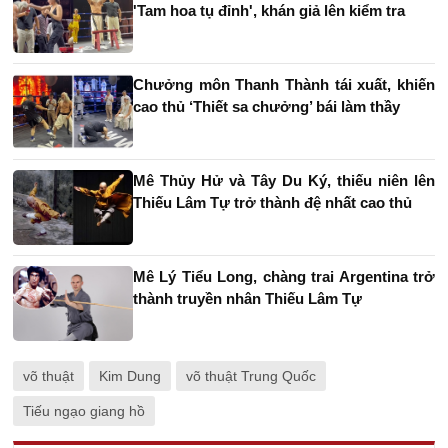
'Tam hoa tụ đỉnh', khán giả lên kiểm tra
Chưởng môn Thanh Thành tái xuất, khiến
cao thủ ‘Thiết sa chưởng’ bái làm thầy
Mê Thủy Hử và Tây Du Ký, thiếu niên lên
Thiếu Lâm Tự trở thành đệ nhất cao thủ
Mê Lý Tiểu Long, chàng trai Argentina trở
thành truyền nhân Thiếu Lâm Tự
võ thuật
Kim Dung
võ thuật Trung Quốc
Tiếu ngạo giang hồ