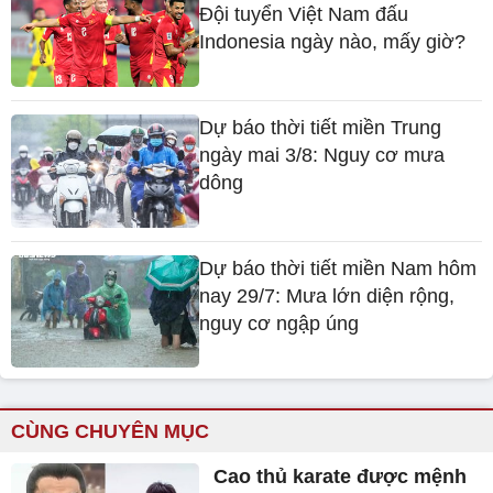
Đội tuyển Việt Nam đấu
Indonesia ngày nào, mấy giờ?
Dự báo thời tiết miền Trung
ngày mai 3/8: Nguy cơ mưa
dông
Dự báo thời tiết miền Nam hôm
nay 29/7: Mưa lớn diện rộng,
nguy cơ ngập úng
CÙNG CHUYÊN MỤC
Cao thủ karate được mệnh