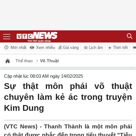
Mới nhất
Xem nhiều
💰 Giá vàng
📅 Lịch âm
☀️ Thời tiết

Thể thao
Võ Thuật
Cập nhật lúc 08:03 AM ngày 14/02/2025
Sự thật môn phái võ thuật
chuyên làm kẻ ác trong truyện
Kim Dung
(VTC News) -
Thanh Thành là một môn phái
có thật được nhắc đến trong tiểu thuyết "Tiếu