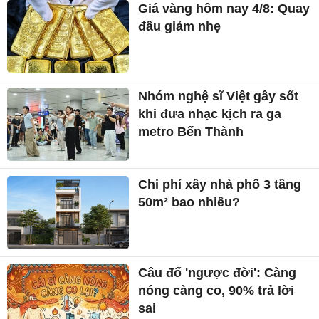
Giá vàng hôm nay 4/8: Quay
đầu giảm nhẹ
Nhóm nghệ sĩ Việt gây sốt
khi đưa nhạc kịch ra ga
metro Bến Thành
Chi phí xây nhà phố 3 tầng
50m² bao nhiêu?
Câu đố 'ngược đời': Càng
nóng càng co, 90% trả lời
sai