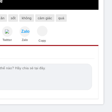
 ăn
sốt
không
cảm giác
quá
Zalo
Twitter
Zalo
Copy