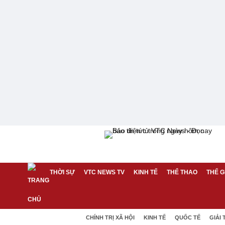
THỜI SỰ
VTC NEWS TV
KINH TẾ
THỂ THAO
THẾ G
CHÍNH TRỊ XÃ HỘI
KINH TẾ
QUỐC TẾ
GIẢI 