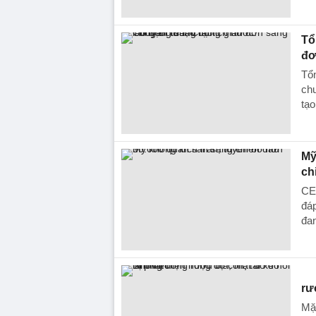
Tổ
đơ
Tổn
chu
tạo
Mỹ
ch
CE
đáp
đan
rư
Mặc