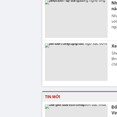
Nh
nà
Nhậ
với
ng
Xe
She
lên
chấ
TIN MỚI
Đổ
Vi