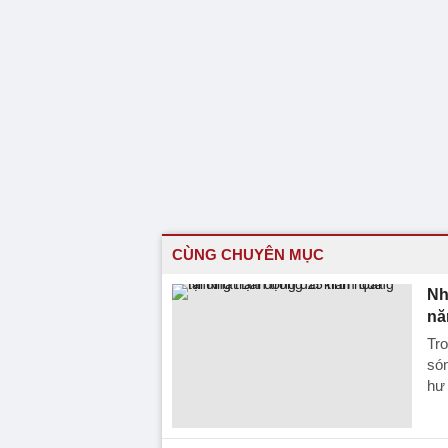
CÙNG CHUYÊN MỤC
Nh
nă
Tro
són
hư 