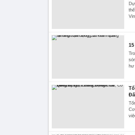
Dự 
thể
Vin
15
Tro
són
hư 
Tổ
Đấ
Tổn
Cơ
việ