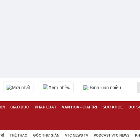
Mới nhất
Xem nhiều
Bình luận nhiều
IỚI
GIÁO DỤC
PHÁP LUẬT
VĂN HÓA - GIẢI TRÍ
SỨC KHỎE
ĐỜI S
TRÍ
THỂ THAO
GÓC THƯ GIÃN
VTC NEWS TV
PODCAST VTC NEWS
KH