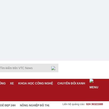
ỐNG
XE
KHOA HỌC CÔNG NGHỆ
CHUYỂN ĐỔI XANH
Liên hệ quảng cáo:
024 36321588
OẺ ĐẸP 24H
NÔNG NGHIỆP ĐÔ THỊ