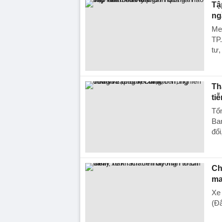
Tậ
ng
Met
TP.
tư,
Th
ti
Tổn
Ban
đổi
Ch
ma
Xe
(Đắ