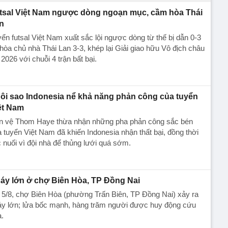
tsal Việt Nam ngược dòng ngoạn mục, cầm hòa Thái
n
ển futsal Việt Nam xuất sắc lội ngược dòng từ thế bị dẫn 0-3
hòa chủ nhà Thái Lan 3-3, khép lại Giải giao hữu Vô địch châu
 2026 với chuỗi 4 trận bất bại.
ôi sao Indonesia nể khả năng phản công của tuyển
ệt Nam
ền vệ Thom Haye thừa nhận những pha phản công sắc bén
 tuyển Việt Nam đã khiến Indonesia nhận thất bại, đồng thời
c nuối vì đội nhà để thủng lưới quá sớm.
áy lớn ở chợ Biên Hòa, TP Đồng Nai
 5/8, chợ Biên Hòa (phường Trấn Biên, TP Đồng Nai) xảy ra
y lớn; lửa bốc mạnh, hàng trăm người được huy động cứu
.