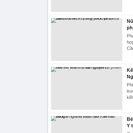
Nữ
ph
Ph
hợp
Cầ
Kế
Ng
Phi
trư
kết
Bé
Y 