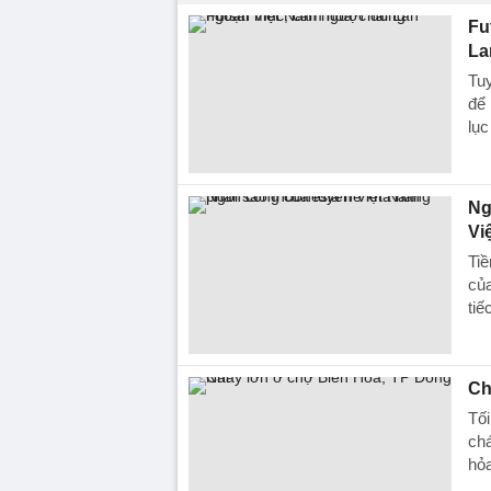
Fu
La
Tuy
để 
lục
Ng
Vi
Ti
của
tiế
Ch
Tối
chá
hỏa