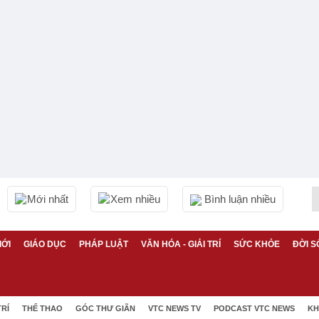
Mới nhất
Xem nhiều
Bình luận nhiều
IỚI
GIÁO DỤC
PHÁP LUẬT
VĂN HÓA - GIẢI TRÍ
SỨC KHỎE
ĐỜI S
TRÍ
THỂ THAO
GÓC THƯ GIÃN
VTC NEWS TV
PODCAST VTC NEWS
KH