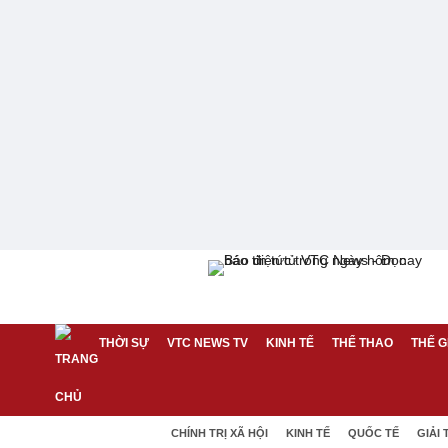
THỜI SỰ
VTC NEWS TV
KINH TẾ
THỂ THAO
THẾ G
CHÍNH TRỊ XÃ HỘI
KINH TẾ
QUỐC TẾ
GIẢI 