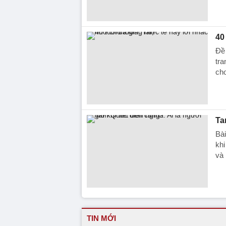
40
Đề 
tra
cho
Ta
Bài
khi
và 
TIN MỚI