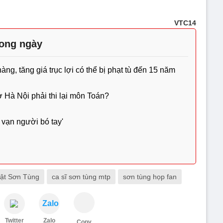
VTC14
rong ngày
g, tăng giá trục lợi có thể bị phạt tù đến 15 năm
ở Hà Nội phải thi lại môn Toán?
 vạn người bó tay'
hật Sơn Tùng
ca sĩ sơn tùng mtp
sơn tùng họp fan
Zalo
Twitter
Zalo
Copy