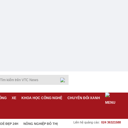
ỐNG
XE
KHOA HỌC CÔNG NGHỆ
CHUYỂN ĐỔI XANH
Liên hệ quảng cáo:
024 36321588
OẺ ĐẸP 24H
NÔNG NGHIỆP ĐÔ THỊ