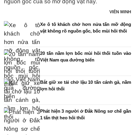
nguồn gốc của số mỡ động vật này.
VIÊN MINH
Xe ô tô khách chở hơn nửa tấn mỡ động
vật không rõ nguồn gốc, bốc mùi hôi thối
20 tấn nầm lợn bốc mùi hôi thối tuồn vào
Việt Nam qua đường biển
Bắt giữ xe tải chở lậu 10 tấn cánh gà, nầm
lợn hôi thối
Phát hiện 3 người ở Đắk Nông sơ chế gần
1 tấn thịt heo hôi thối