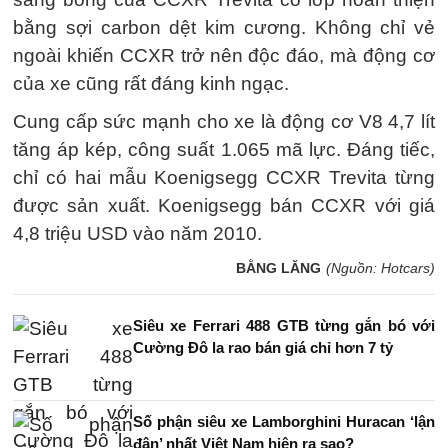
bằng sợi carbon dệt kim cương. Không chỉ vẻ
ngoài khiến CCXR trở nên độc đáo, mà động cơ
của xe cũng rất đáng kinh ngạc.
Cung cấp sức mạnh cho xe là động cơ V8 4,7 lít
tăng áp kép, công suất 1.065 mã lực. Đáng tiếc,
chỉ có hai mẫu Koenigsegg CCXR Trevita từng
được sản xuất. Koenigsegg bán CCXR với giá
4,8 triệu USD vào năm 2010.
BẰNG LĂNG
(Nguồn: Hotcars)
Siêu xe Ferrari 488 GTB từng gắn bó với
Cường Đô la rao bán giá chỉ hơn 7 tỷ
Số phận siêu xe Lamborghini Huracan ‘lận
đận’ nhất Việt Nam hiện ra sao?