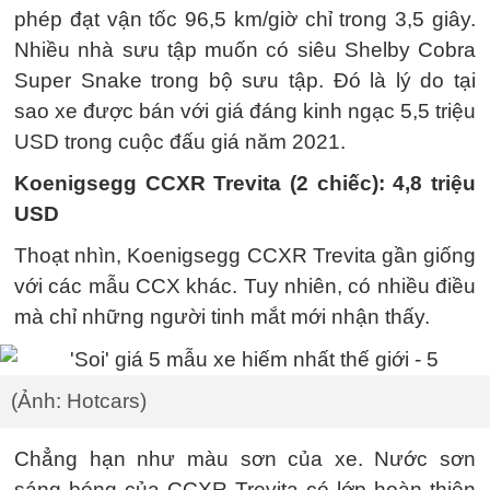
phép đạt vận tốc 96,5 km/giờ chỉ trong 3,5 giây.
Nhiều nhà sưu tập muốn có siêu Shelby Cobra
Super Snake trong bộ sưu tập. Đó là lý do tại
sao xe được bán với giá đáng kinh ngạc 5,5 triệu
USD trong cuộc đấu giá năm 2021.
Koenigsegg CCXR Trevita (2 chiếc): 4,8 triệu
USD
Thoạt nhìn, Koenigsegg CCXR Trevita gần giống
với các mẫu CCX khác. Tuy nhiên, có nhiều điều
mà chỉ những người tinh mắt mới nhận thấy.
(Ảnh: Hotcars)
Chẳng hạn như màu sơn của xe. Nước sơn
sáng bóng của CCXR Trevita có lớp hoàn thiện