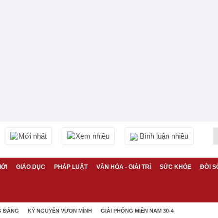
Mới nhất
Xem nhiều
Bình luận nhiều
IỚI
GIÁO DỤC
PHÁP LUẬT
VĂN HÓA - GIẢI TRÍ
SỨC KHỎE
ĐỜI S
G ĐẢNG
KỶ NGUYÊN VƯƠN MÌNH
GIẢI PHÓNG MIỀN NAM 30-4