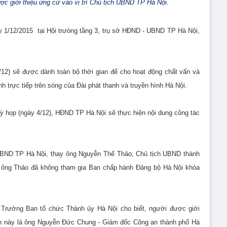
 giới thiệu ứng cử vào vị trí Chủ tịch UBND TP Hà Nội.
y 1/12/2015 tại Hội trưòng tầng 3, trụ sở HĐND - UBND TP Hà Nội,
/12) sẽ được dành toàn bộ thời gian để cho hoạt động chất vấn và
nh trực tiếp trên sóng của Đài phát thanh và truyền hình Hà Nội.
kỳ họp (ngày 4/12), HĐND TP Hà Nội sẽ thực hiện nội dung công tác
UBND TP Hà Nội, thay ông Nguyễn Thế Thảo, Chủ tịch UBND thành
 ông Thảo đã không tham gia Ban chấp hành Đảng bộ Hà Nội khóa
 Trưởng Ban tổ chức Thành ủy Hà Nội cho biết, người được giới
lần này là ông Nguyễn Đức Chung - Giám đốc Công an thành phố Hà