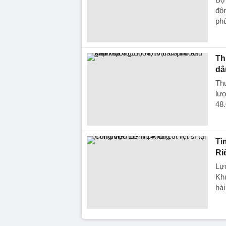
độn
phù
Th
dâ
Thứ
lượ
48.
Tì
Ri
Lực
Khu
hài