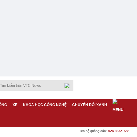
ỐNG
XE
KHOA HỌC CÔNG NGHỆ
CHUYỂN ĐỔI XANH
Liên hệ quảng cáo:
024 36321588