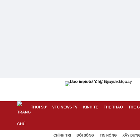
THỜI SỰ
VTC NEWS TV
KINH TẾ
THỂ THAO
THẾ G
CHÍNH TRỊ
ĐỜI SỐNG
TIN NÓNG
XÂY DỰN