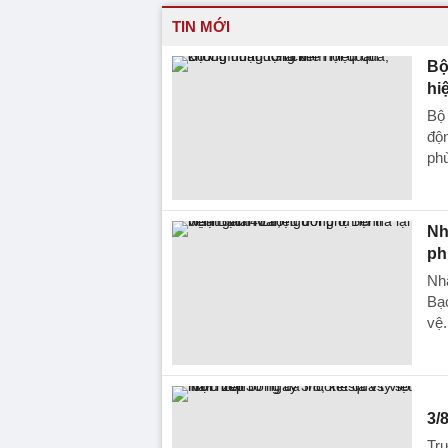
TIN MỚI
Bộ
hi
Bộ 
độn
phù
Nh
ph
Nhặ
Bạc
vệ.
3/
Trự