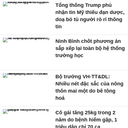
Tổng thống Trump phủ
nhận tin Mỹ thiếu đạn dược,
doạ bỏ tù người rò rỉ thông
tin
Ninh Bình chốt phương án
sắp xếp lại toàn bộ hệ thống
trường học
Bộ trưởng VH-TT&DL:
Nhiều nét đặc sắc của nông
thôn mai một do bê tông
hoá
Cô gái tăng 25kg trong 2
năm do bệnh hiếm gặp, 1
triệu dân chỉ 70 ca