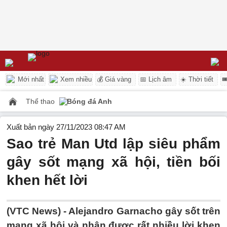
Mới nhất
Xem nhiều
💰 Giá vàng
📅 Lịch âm
☀️ Thời tiết

Thể thao
Bóng đá Anh
Xuất bản ngày 27/11/2023 08:47 AM
Sao trẻ Man Utd lập siêu phẩm
gây sốt mạng xã hội, tiền bối
khen hết lời
(VTC News) -
Alejandro Garnacho gây sốt trên
mạng xã hội và nhận được rất nhiều lời khen