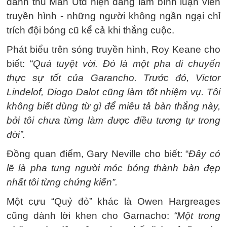
danh thủ Man Utd hiện đang làm bình luận viên
truyền hình - những người không ngần ngại chỉ
trích đội bóng cũ kể cả khi thắng cuộc.
Phát biểu trên sóng truyền hình, Roy Keane cho
biết: “
Quá tuyệt vời. Đó là một pha di chuyển
thực sự tốt của Garancho. Trước đó, Victor
Lindelof, Diogo Dalot cũng làm tốt nhiệm vụ. Tôi
không biết dùng từ gì để miêu tả bàn thắng này,
bởi tôi chưa từng làm được điều tương tự trong
đời”.
Đồng quan điểm, Gary Neville cho biết: “
Đây có
lẽ là pha tung người móc bóng thành bàn đẹp
nhất tôi từng chứng kiến”.
Một cựu “Quỷ đỏ” khác là Owen Hargreages
cũng dành lời khen cho Garnacho:
“Một trong