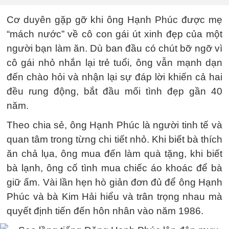
Cơ duyên gặp gỡ khi ông Hạnh Phúc được mẹ
“mách nước” về cô con gái út xinh đẹp của một
người bạn làm ăn. Dù ban đầu có chút bỡ ngỡ vì
cô gái nhỏ nhắn lại trẻ tuổi, ông vẫn mạnh dạn
đến chào hỏi và nhận lại sự đáp lời khiến cả hai
đều rung động, bắt đầu mối tình đẹp gần 40
năm.
Theo chia sẻ, ông Hạnh Phúc là người tinh tế và
quan tâm trong từng chi tiết nhỏ. Khi biết bà thích
ăn chả lụa, ông mua đến làm quà tặng, khi biết
bà lạnh, ông cố tình mua chiếc áo khoác để bà
giữ ấm. Vài lần hẹn hò giản đơn đủ để ông Hạnh
Phúc và bà Kim Hải hiểu và trân trọng nhau mà
quyết định tiến đến hôn nhân vào năm 1986.