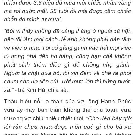
nhận được 3,6 triệu đủ mua một chiếc nhẫn vàng
mà rơi nước mắt. 55 tuổi rồi mới được cầm chiếc
nhẫn do mình tự mua”.
“Bởi vì thấy chồng đã căng thẳng ở ngoài xã hội,
nên tôi làm mọi cách để anh không phải bận tâm
về việc ở nhà. Tôi cố gắng gánh vác hết mọi việc
từ trong nhà đến họ hàng, cũng hạn chế không
phát sinh thêm điều gì để chồng nhẹ gánh.
Người ta chặt dừa bỏ, tôi xin đem về chẻ ra phơi
chụm cho đỡ tiền củi. Trời mưa lớn thì hứng nước
xài”
- bà Kim Hải chia sẻ.
Thấu hiểu nỗi lo toan của vợ, ông Hạnh Phúc
vừa áy náy bản thân không thể chu toàn, vừa
thương vợ chịu nhiều thiệt thòi.
“Cho đến bây giờ
tôi vẫn chưa mua được món quà gì cho bà xã