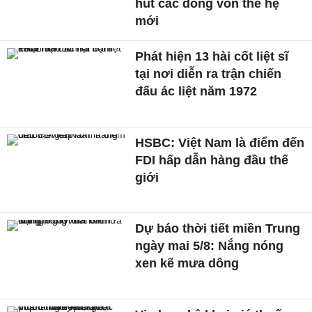
hút các dòng vốn thế hệ
mới
Phát hiện 13 hài cốt liệt sĩ
tại nơi diễn ra trận chiến
đấu ác liệt năm 1972
HSBC: Việt Nam là điểm đến
FDI hấp dẫn hàng đầu thế
giới
Dự báo thời tiết miền Trung
ngày mai 5/8: Nắng nóng
xen kẽ mưa dông