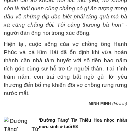
ngoài cái áo khoác hồi lúc mới yêu, nó không
còn là thói quen cũng chẳng có gì ấn tượng trong
đầu về những dịp đặc biệt phải tặng quà mà bà
xã cũng chẳng đòi. Tôi càng thương bà hơn”
-
người đàn ông nói trong xúc động.
Hiện tại, cuộc sống của vợ chồng ông Hạnh
Phúc và bà Kim Hải đã ổn định khi vừa hoàn
thành căn nhà tâm huyết với số tiền bao năm
tích góp cùng sự hỗ trợ từ người thân. Tại Tình
trăm năm, con trai cũng bất ngờ gửi lời yêu
thương đến bố mẹ khiến đôi vợ chồng rưng rưng
nước mắt.
MINH MINH
(Vov.vn)
‘Đường Tăng’ Từ Thiếu Hoa nhọc nhằn
mưu sinh ở tuổi 63