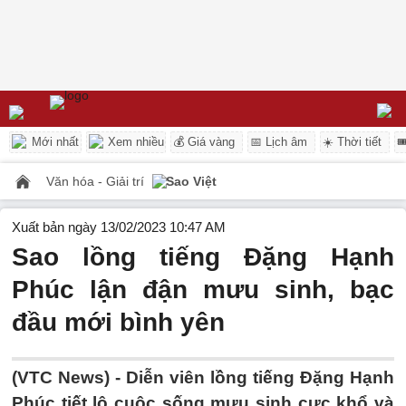
Mới nhất
Xem nhiều
💰 Giá vàng
📅 Lịch âm
☀️ Thời tiết

Văn hóa - Giải trí
Sao Việt
Xuất bản ngày 13/02/2023 10:47 AM
Sao lồng tiếng Đặng Hạnh
Phúc lận đận mưu sinh, bạc
đầu mới bình yên
(VTC News) -
Diễn viên lồng tiếng Đặng Hạnh
Phúc tiết lộ cuộc sống mưu sinh cực khổ và