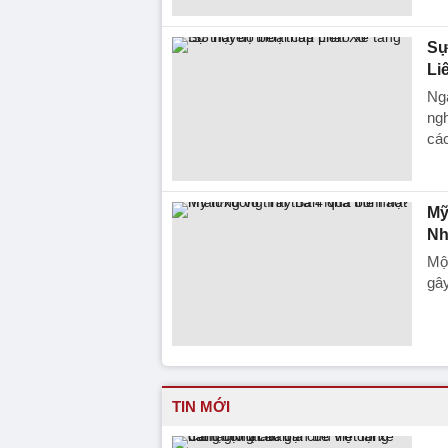
Sự
Li
Nga
ngh
các
Mỹ
Nh
Một
gây
TIN MỚI