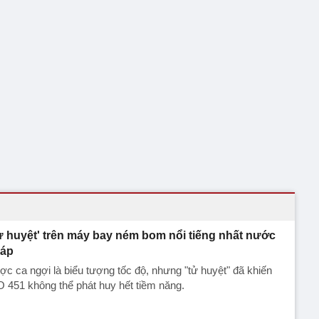
ử huyệt' trên máy bay ném bom nổi tiếng nhất nước
áp
c ca ngợi là biểu tượng tốc độ, nhưng "tử huyệt" đã khiến
 451 không thể phát huy hết tiềm năng.