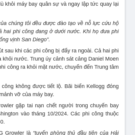
dù khỏi máy bay quân sự và ngay lập tức quay lại
của chúng tôi đều được đào tạo về nỗ lực cứu hộ
cả hai phi công đang ở dưới nước. Khi họ đưa phi
ống vịnh San Diego”.
t sau khi các phi công bị đẩy ra ngoài. Cả hai phi
ra khỏi nước. Trung úy cảnh sát cảng Daniel Moen
 phi công ra khỏi mặt nước, chuyển đến Trung tâm
công không được tiết lộ. Bãi biển Kellogg đóng
c mảnh vỡ của máy bay.
owler gặp tai nạn chết người trong chuyến bay
shington vào tháng 10/2024. Các phi công thuộc
0.
G Growler là
“tuyến phòng thủ đầu tiên của Hải