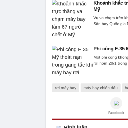
Khoảnh khắc tr
Mỹ
Vụ va chạm trên k
Sân bay Quốc gia 
Phi công F-35 
Một phi công khôn
rơi hôm 28/1 trong 
rơi máy bay
máy bay chiến đấu
h
Facebook
Bình luận