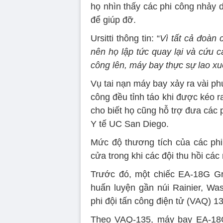
họ nhìn thấy các phi công nhảy 
để giúp đỡ.
Ursitti thông tin: “
Vì tất cả đoàn 
nên họ lập tức quay lại và cứu 
công lên, máy bay thực sự lao xu
Vụ tai nạn máy bay xảy ra vài phú
công đều tỉnh táo khi được kéo 
cho biết họ cũng hỗ trợ đưa các
Y tế UC San Diego.
Mức độ thương tích của các phi 
cửa trong khi các đội thu hồi cá
Trước đó, một chiếc EA-18G Gr
huấn luyện gần núi Rainier, Wa
phi đội tấn công điện tử (VAQ) 13
Theo VAQ-135, máy bay EA-18