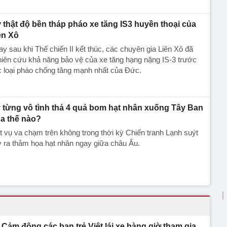
 thật độ bền tháp pháo xe tăng IS3 huyền thoại của
ên Xô
y sau khi Thế chiến II kết thúc, các chuyên gia Liên Xô đã
iên cứu khả năng bảo vệ của xe tăng hạng nặng IS-3 trước
 loại pháo chống tăng mạnh nhất của Đức.
 từng vô tình thả 4 quả bom hạt nhân xuống Tây Ban
a thế nào?
 vụ va chạm trên không trong thời kỳ Chiến tranh Lạnh suýt
 ra thảm họa hạt nhân ngay giữa châu Âu.
Cảm động các bạn trẻ Việt lái xe hàng giờ tham gia