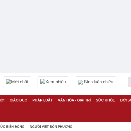
Mới nhất
Xem nhiều
Bình luận nhiều
IỚI
GIÁO DỤC
PHÁP LUẬT
VĂN HÓA - GIẢI TRÍ
SỨC KHỎE
ĐỜI S
TỨC BIỂN ĐÔNG
NGƯỜI VIỆT BỐN PHƯƠNG