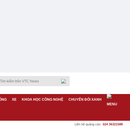
ỐNG
XE
KHOA HỌC CÔNG NGHỆ
CHUYỂN ĐỔI XANH
Liên hệ quảng cáo:
024 36321588