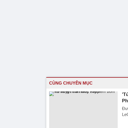
CÙNG CHUYÊN MỤC
'T
Ph
Đượ
LeO