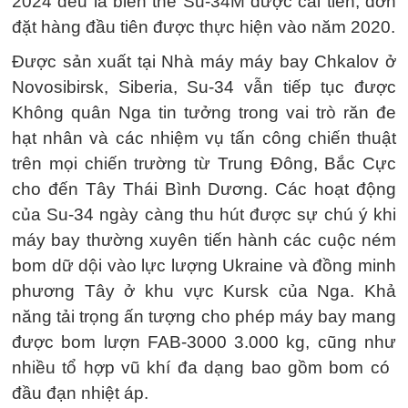
2024 đều là biến thể Su-34M được cải tiến, đơn
đặt hàng đầu tiên được thực hiện vào năm 2020.
Được sản xuất tại Nhà máy máy bay Chkalov ở
Novosibirsk, Siberia, Su-34 vẫn tiếp tục được
Không quân Nga tin tưởng trong vai trò răn đe
hạt nhân và các nhiệm vụ tấn công chiến thuật
trên mọi chiến trường từ Trung Đông, Bắc Cực
cho đến Tây Thái Bình Dương. Các hoạt động
của Su-34 ngày càng thu hút được sự chú ý khi
máy bay thường xuyên tiến hành các cuộc ném
bom dữ dội vào lực lượng Ukraine và đồng minh
phương Tây ở khu vực Kursk của Nga. Khả
năng tải trọng ấn tượng cho phép máy bay mang
được bom lượn FAB-3000 3.000 kg, cũng như
nhiều tổ hợp vũ khí đa dạng bao gồm bom có ​​
đầu đạn nhiệt áp.