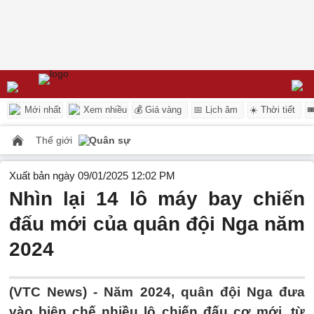
Mới nhất
Xem nhiều
💰 Giá vàng
📅 Lịch âm
☀️ Thời tiết

Thế giới
Quân sự
Xuất bản ngày 09/01/2025 12:02 PM
Nhìn lại 14 lô máy bay chiến
đấu mới của quân đội Nga năm
2024
(VTC News) -
Năm 2024, quân đội Nga đưa
vào biên chế nhiều lô chiến đấu cơ mới, từ