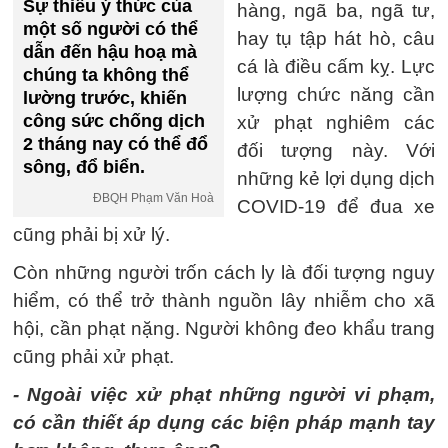
Sự thiếu ý thức của
hàng, ngã ba, ngã tư,
một số người có thể
hay tụ tập hát hò, câu
dẫn đến hậu hoạ mà
cá là điều cấm kỵ. Lực
chúng ta không thể
lượng chức năng cần
lường trước, khiến
công sức chống dịch
xử phạt nghiêm các
2 tháng nay có thể đổ
đối tượng này. Với
sông, đổ biển.
những kẻ lợi dụng dịch
ĐBQH Phạm Văn Hoà
COVID-19 để đua xe
cũng phải bị xử lý.
Còn những người trốn cách ly là đối tượng nguy
hiểm, có thể trở thành nguồn lây nhiễm cho xã
hội, cần phạt nặng. Người không đeo khẩu trang
cũng phải xử phạt.
- Ngoài việc xử phạt những người vi phạm,
có cần thiết áp dụng các biện pháp mạnh tay