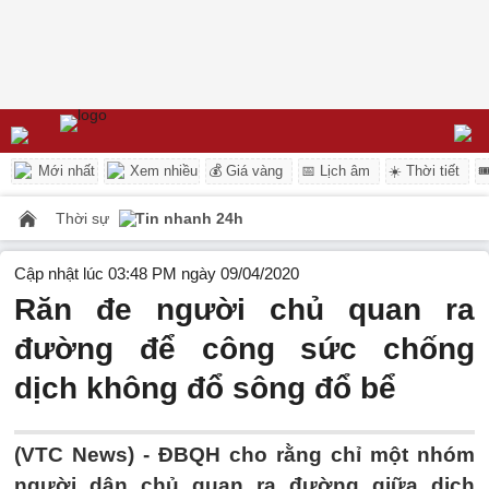
Mới nhất
Xem nhiều
💰 Giá vàng
📅 Lịch âm
☀️ Thời tiết

Thời sự
Tin nhanh 24h
Cập nhật lúc 03:48 PM ngày 09/04/2020
Răn đe người chủ quan ra
đường để công sức chống
dịch không đổ sông đổ bể
(VTC News) -
ĐBQH cho rằng chỉ một nhóm
người dân chủ quan ra đường giữa dịch