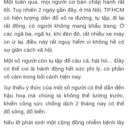
Một tuần qua, mọi người cơ bản chấp hành rất
tốt. Tuy nhiên 2 ngày gần đây, ở Hà Nội, TP.HCM
có hiện tượng dân đổ xô ra đường, tụ tập, đi lại
rất đông, có người không mang khẩu trang. Ở
các ngã ba, ngã tư, khi đèn đỏ, rất nhiều xe máy
ùn ứ lại, điều này rất nguy hiểm vì không hề có
sự giãn cách xã hội.
Một số người còn tụ tập để câu cá, hát hò… Đây
có thể coi là hành động hết sức phi lý, có phần
vô cảm trong bối cảnh hiện nay.
Sự thiếu ý thức của một số người có thể dẫn đến
hậu hoạ mà chúng ta không thể lường trước,
khiến công sức chống dịch 2 tháng nay có thể
đổ sông, đổ biển.
Nếu lỡ phát sinh một cộng đồng nhiễm bệnh lây