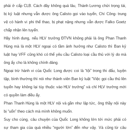
phải ở cấp CLB. Cách đây không quá lâu, Thành Lương chửi trọng tài,
bị kỷ luật nhưng vẫn được ông Calisto gọi vào tuyển, Chí Công- trung
vệ có hành vi phi thể thao, bị phạt nặng nhưng vẫn được Falko Goetz
chấp nhận lên tuyển.
Hãy hình dung, nếu HLV trưởng ĐTVN không phải là ông Phan Thanh
Hùng mà là một HLV ngoại có tầm ảnh hưởng như Calisto thì Ban kỷ
luật hay VFF cũng khó có thể yêu cầu Calisto loại cầu thủ với lý do mà
ông ấy cho là không chính đáng.
Ngoại trừ hành vi của Quốc Long được coi là “tội” trong thi đấu, luyện
tập, bình thường thì nói như thành viên Ban kỷ luật “Việc gọi cầu thủ lên
tuyển hay không lại tùy thuộc vào HLV trưởng” và chỉ HLV trưởng mới
có quyền làm điều ấy.
Phan Thanh Hùng là một HLV nội và gần như lập tức, ông thầy nội này
bị “uốn” theo cách mà mình không muốn.
Suy cho cùng, câu chuyện của Quốc Long không lớn tới mức phải có
sự tham gia của quá nhiều “người lớn” đến như vậy. Và cũng từ câu