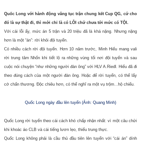
Quốc Long với hành động văng tục trận chung kết Cup QG, cứ cho
đó là sự thật đi, thì mới chỉ là có LỖI chứ chưa tới mức có TỘI.
Với cái lỗi ấy, mức án 5 trận và 20 triệu đã là khá nặng. Nhưng nặng
hơn là một “án”: rời khỏi đội tuyển.
Có nhiều cách rời đội tuyển. Hơn 10 năm trước, Minh Hiếu mang vali
rời trung tâm Nhổn khi tiết lộ ra những vùng tối nơi đội tuyển và sau
cuộc nói chuyện “như những người đàn ông” với HLV A.Riedl. Hiếu đã đi
theo đúng cách của một người đàn ông. Hoặc để rời tuyển, có thể lấy
cớ chấn thương. Độc chiêu hơn, có thể nghĩ ra một vụ trộm...hộ chiếu.
Quốc Long ngày đầu lên tuyển (Ảnh: Quang Minh)
Quốc Long rời tuyển theo cái cách khó chấp nhận nhất: vì một câu chửi
khi khoác áo CLB và cái tiếng lươn lẹo, thiếu trung thực.
Quốc Long không phải là cầu thủ đầu tiên lên tuyển với “cái án” dính