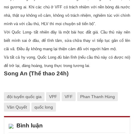
noi gương ai. Khi các chú ở VFF có trách nhiệm với nền bóng đá nước
nhà, thật sự không vô cảm, không vô trách nhiệm, nghiêm túc với chính
mình và với cầu thủ, HLV thì mọi chuyện sẽ tiến bộ”.
Với Quốc Long- tất nhiên đây là một bài học đắt giá. Cầu thủ này nên
biết mình sai ở đâu, để tĩnh tâm, sửa chữa thay vì tiếp tục gân cổ lên
cãi vã. Điều ấy không mang lại thiện cảm đối với
người hâm mộ
.
Và tất cả hy vọng, Quốc Long đủ bản lĩnh (nếu cầu thủ này có được nó)
để trở lại, đàng hoàng, trung thực trong tương lai.
Song An (Thể thao 24h)
đội tuyển quốc gia
VPF
VFF
Phan Thanh Hùng
Văn Quyết
quốc long
Bình luận