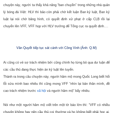
chuyện này, người ta thấy khả năng “ban chuyền” trong những nhà quản
lý bóng đá Việt: HLV thì bảo còn phải chờ kết luận Ban kỷ luật, Ban kỷ
luật lại nói chờ băng hình, có quyết định xử phạt ở cấp CLB rồi lại
chuyển lên VFF, VFF họp với HLV trưởng để Tổng cục ra quyết định….
Văn Quyết tiếp tục sát cánh với Công Vinh (Ảnh: Q.M)
Ai cũng có vẻ sợ trách nhiệm bởi cũng chính họ từng bỏ qua dư luận để
các cầu thủ đang thực hiện án kỷ luật lên tuyển.
Thành ra trong câu chuyện này, người hâm mộ mong Quốc Long biết hối
lỗi sửa mình bao nhiêu thì cũng mong VFF “nhìn lại bản thân mình, đề
cao trách nhiệm trước
xã hội
và người hâm mộ” bấy nhiêu.
Nói như một
người hâm mộ
viết trên một tờ báo lớn thì: “VFF có nhiều
chuyện không hay nên cầu thủ coi thường và họ không biết phải học ai,