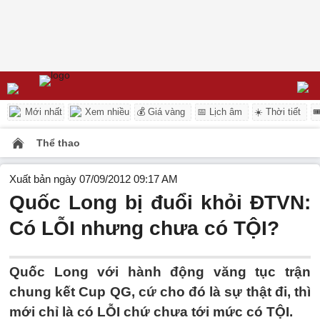
Mới nhất
Xem nhiều
💰 Giá vàng
📅 Lịch âm
☀️ Thời tiết

Thể thao
Xuất bản ngày 07/09/2012 09:17 AM
Quốc Long bị đuổi khỏi ĐTVN:
Có LỖI nhưng chưa có TỘI?
Quốc Long với hành động văng tục trận
chung kết Cup QG, cứ cho đó là sự thật đi, thì
mới chỉ là có LỖI chứ chưa tới mức có TỘI.