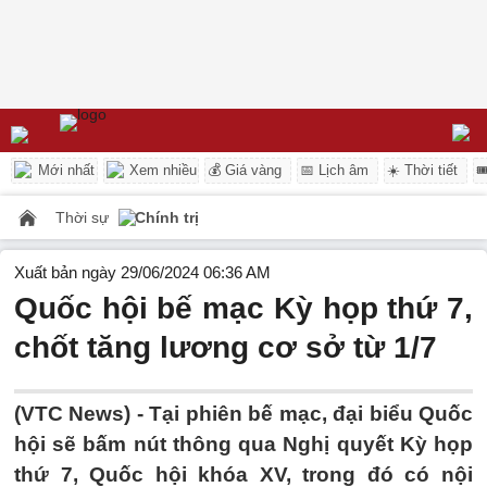
Mới nhất
Xem nhiều
💰 Giá vàng
📅 Lịch âm
☀️ Thời tiết

Thời sự
Chính trị
Xuất bản ngày 29/06/2024 06:36 AM
Quốc hội bế mạc Kỳ họp thứ 7,
chốt tăng lương cơ sở từ 1/7
(VTC News) -
Tại phiên bế mạc, đại biểu Quốc
hội sẽ bấm nút thông qua Nghị quyết Kỳ họp
thứ 7, Quốc hội khóa XV, trong đó có nội