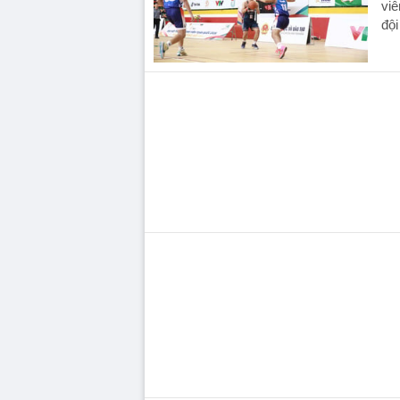
viê
đội