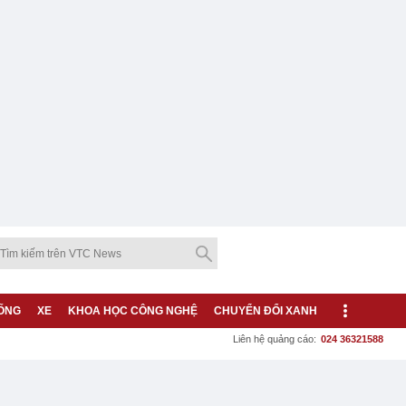
ỐNG
XE
KHOA HỌC CÔNG NGHỆ
CHUYỂN ĐỔI XANH
Liên hệ quảng cáo:
024 36321588