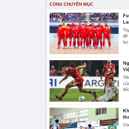
CÙNG CHUYÊN MỤC
Fu
La
Tuy
để 
lục
Ng
Vi
Ti
của
tiế
Kh
th
Vòn