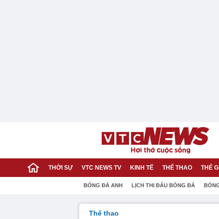
THỜI SỰ
VTC NEWS TV
KINH TẾ
THỂ THAO
THẾ G
BÓNG ĐÁ ANH
LỊCH THI ĐẤU BÓNG ĐÁ
BÓNG
Thể thao