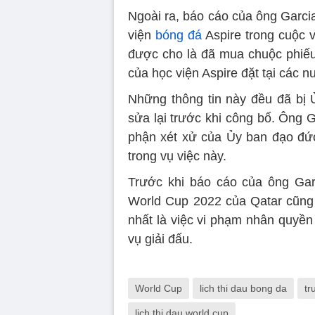
Ngoài ra, báo cáo của ông Garcia
viện
bóng đá
Aspire trong cuộc 
được cho là đã mua chuộc phiế
của học viện Aspire đặt tại các n
Những thông tin này đều đã bị 
sửa lại trước khi công bố. Ông 
phận xét xử của Ủy ban đạo đứ
trong vụ việc này.
Trước khi báo cáo của ông Gar
World Cup 2022 của Qatar cũng l
nhất là việc vi phạm nhân quyền
vụ giải đấu.
World Cup
lich thi dau bong da
tr
lich thi dau world cup