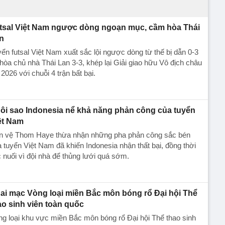
tsal Việt Nam ngược dòng ngoạn mục, cầm hòa Thái
n
ển futsal Việt Nam xuất sắc lội ngược dòng từ thế bị dẫn 0-3
hòa chủ nhà Thái Lan 3-3, khép lại Giải giao hữu Vô địch châu
 2026 với chuỗi 4 trận bất bại.
ôi sao Indonesia nể khả năng phản công của tuyển
ệt Nam
ền vệ Thom Haye thừa nhận những pha phản công sắc bén
 tuyển Việt Nam đã khiến Indonesia nhận thất bại, đồng thời
c nuối vì đội nhà để thủng lưới quá sớm.
ai mạc Vòng loại miền Bắc môn bóng rổ Đại hội Thể
ao sinh viên toàn quốc
g loại khu vực miền Bắc môn bóng rổ Đại hội Thể thao sinh