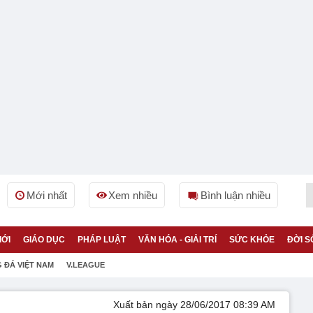
Mới nhất
Xem nhiều
Bình luận nhiều
IỚI
GIÁO DỤC
PHÁP LUẬT
VĂN HÓA - GIẢI TRÍ
SỨC KHỎE
ĐỜI S
 ĐÁ VIỆT NAM
V.LEAGUE
Xuất bản ngày 28/06/2017 08:39 AM