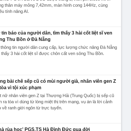
ong thân máy mỏng 7,42mm, màn hình cong 144Hz, cùng
ều tính năng AI.
 tin báo của người dân, tìm thấy 3 hài cốt liệt sĩ ven
ng Thu Bồn ở Đà Nẵng
 thông tin người dân cung cấp, lực lượng chức năng Đà Nẵng
 thấy 3 hài cốt liệt sĩ được chôn cất ven sông Thu Bồn.
ng bài chê sếp cũ có mùi người già, nhân viên gen Z
 tòa vì tội xúc phạm
 nữ nhân viên gen Z tại Thượng Hải (Trung Quốc) bị sếp cũ
n ra tòa vì dùng từ lóng miệt thị trên mạng, vụ án là lời cảnh
 về ranh giới ngôn từ trực tuyến.
hà rùa học' PGS.TS Hà Đình Đức qua đời