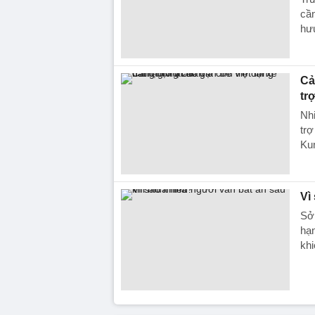
cần
hưu
Cả
tr
Nhi
trợ
Ku
Vì
Sở 
hạn
khi