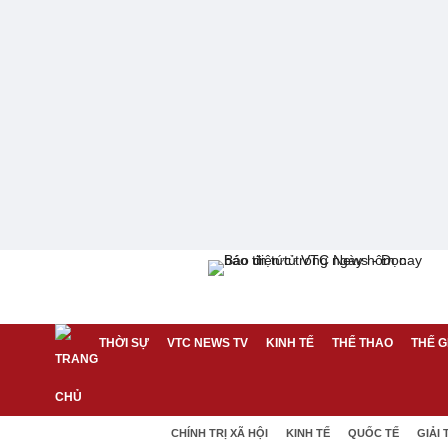
THỜI SỰ
VTC NEWS TV
KINH TẾ
THỂ THAO
THẾ G
CHÍNH TRỊ XÃ HỘI
KINH TẾ
QUỐC TẾ
GIẢI 