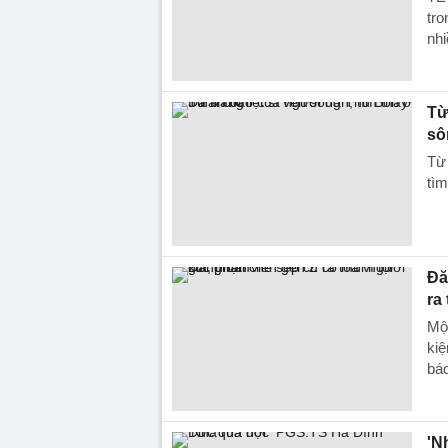
tr
nhi
Từ
sô
Từ
tìm
Đă
ra
Một
kiệ
báo
'N