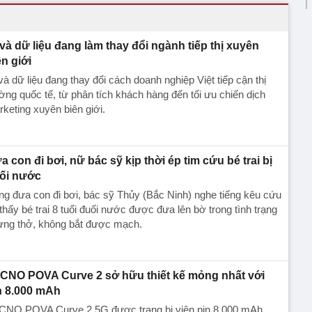
 và dữ liệu đang làm thay đổi ngành tiếp thị xuyên
ên giới
và dữ liệu đang thay đổi cách doanh nghiệp Việt tiếp cận thị
ờng quốc tế, từ phân tích khách hàng đến tối ưu chiến dịch
keting xuyên biên giới.
a con đi bơi, nữ bác sỹ kịp thời ép tim cứu bé trai bị
ối nước
g đưa con đi bơi, bác sỹ Thủy (Bắc Ninh) nghe tiếng kêu cứu
thấy bé trai 8 tuổi đuối nước được đưa lên bờ trong tình trạng
ừng thở, không bắt được mạch.
CNO POVA Curve 2 sở hữu thiết kế mỏng nhất với
n 8.000 mAh
CNO POVA Curve 2 5G được trang bị viên pin 8.000 mAh