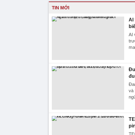
TIN MỚI
AI
bi
AI 
trư
mar
Đư
đu
Đan
và 
ng
TE
pi
TE