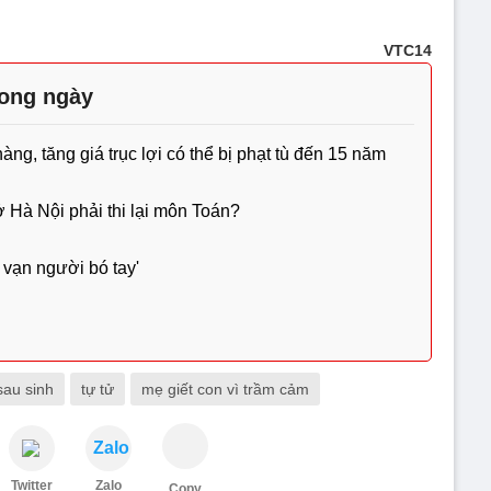
VTC14
rong ngày
g, tăng giá trục lợi có thể bị phạt tù đến 15 năm
ở Hà Nội phải thi lại môn Toán?
 vạn người bó tay'
au sinh
tự tử
mẹ giết con vì trầm cảm
Zalo
Twitter
Zalo
Copy