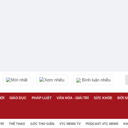
Mới nhất
Xem nhiều
Bình luận nhiều
IỚI
GIÁO DỤC
PHÁP LUẬT
VĂN HÓA - GIẢI TRÍ
SỨC KHỎE
ĐỜI S
TRÍ
THỂ THAO
GÓC THƯ GIÃN
VTC NEWS TV
PODCAST VTC NEWS
KH