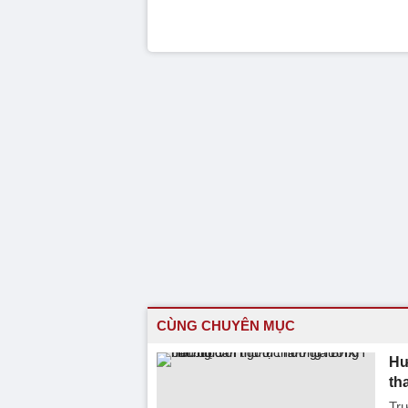
CÙNG CHUYÊN MỤC
Hư
th
Trư