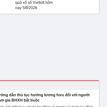
quả xổ số Vietlott hôm
nay 5/8/2026
ớng dẫn thủ tục hưởng lương hưu đối với người
am gia BHXH bắt buộc
ớc khi nghỉ hưu, người lao động và người sử dụng lao động