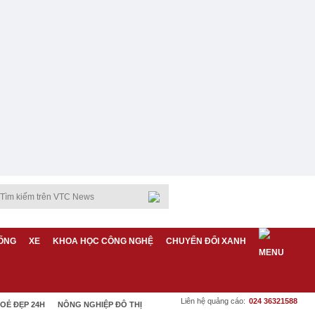
ỐNG
XE
KHOA HỌC CÔNG NGHỆ
CHUYỂN ĐỔI XANH
Liên hệ quảng cáo:
024 36321588
OẺ ĐẸP 24H
NÔNG NGHIỆP ĐÔ THỊ