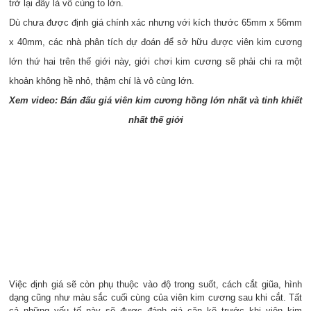
trở lại đây là vô cùng to lớn.
Dù chưa được định giá chính xác nhưng với kích thước 65mm x 56mm
x 40mm, các nhà phân tích dự đoán để sở hữu được viên kim cương
lớn thứ hai trên thế giới này, giới chơi kim cương sẽ phải chi ra một
khoản không hề nhỏ, thậm chí là vô cùng lớn.
Xem video: Bán đấu giá viên kim cương hồng lớn nhất và tinh khiết
nhất thế giới
Việc định giá sẽ còn phụ thuộc vào độ trong suốt, cách cắt giũa, hình
dạng cũng như màu sắc cuối cùng của viên kim cương sau khi cắt. Tất
cả những yếu tố này sẽ được đánh giá cặn kẽ trước khi viên kim