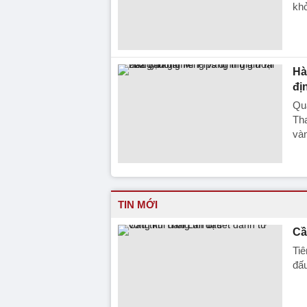
khở
Hà
đị
Quá
Th
vàn
TIN MỚI
Cầ
Tiê
đấu