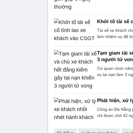
Khởi tố tài xế
Tài xế xe khách ch
làm nhiệm vụ để b
Tạm giam tài x
3 người tử vo
Cơ quan chức năng 
vụ tai nạn làm 3 n
Phát hiện, xử 
Công an Đà Nẵng p
chỉ được chở 42 ngư
Đà Nẵng
vi phạm giao thông
xe c