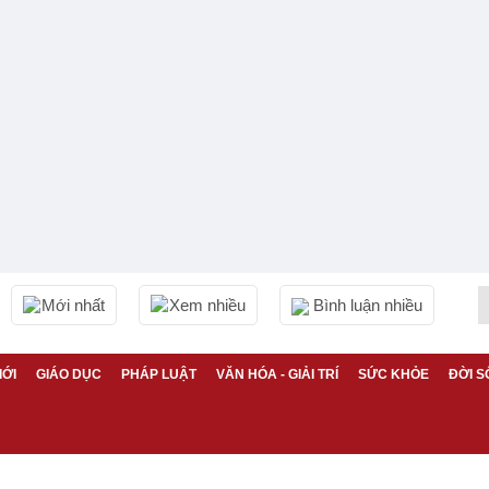
Mới nhất
Xem nhiều
Bình luận nhiều
IỚI
GIÁO DỤC
PHÁP LUẬT
VĂN HÓA - GIẢI TRÍ
SỨC KHỎE
ĐỜI S