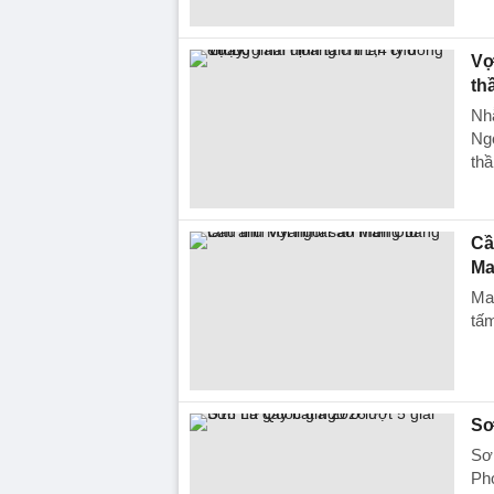
Vợ
th
Nhằ
Ngọ
thầ
Cầ
Ma
Ma
tấ
Sơ
Sơn
Ph