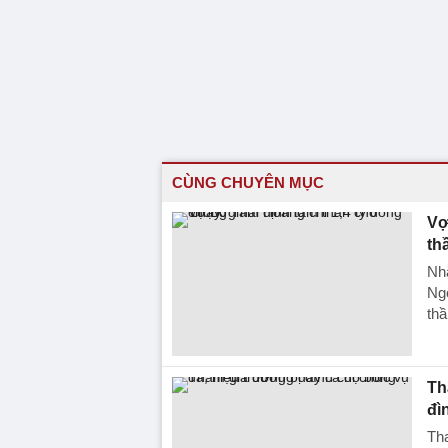
CÙNG CHUYÊN MỤC
Vợ
th
Nhằ
Ngọ
thầ
Th
đì
Tha