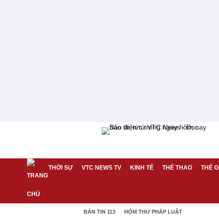
THỜI SỰ
VTC NEWS TV
KINH TẾ
THỂ THAO
THẾ G
BẢN TIN 113
HÒM THƯ PHÁP LUẬT