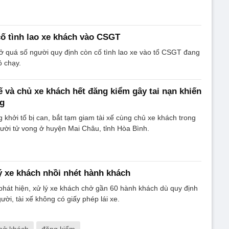
 cố tình lao xe khách vào CSGT
ở quá số người quy định còn cố tình lao xe vào tổ CSGT đang
ỏ chạy.
ế và chủ xe khách hết đăng kiểm gây tai nạn khiến
ng
khởi tố bị can, bắt tạm giam tài xế cùng chủ xe khách trong
gười tử vong ở huyện Mai Châu, tỉnh Hòa Bình.
lý xe khách nhồi nhét hành khách
hát hiện, xử lý xe khách chở gần 60 hành khách dù quy định
ời, tài xế không có giấy phép lái xe.
hở khách
đăng kiểm