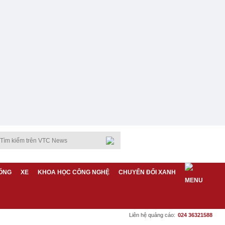
ỐNG
XE
KHOA HỌC CÔNG NGHỆ
CHUYỂN ĐỔI XANH
Liên hệ quảng cáo:
024 36321588