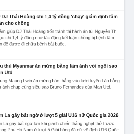
 DJ Thái Hoàng chi 1,4 tỷ đồng 'chạy' giám định tâm
ần cho chồng
m giúp DJ Thái Hoàng trốn tránh thi hành án tù, Nguyễn Thị
c chi 1,4 tỷ đồng nhờ tác động kết luận chồng bị bệnh tâm
n để được đi chữa bệnh bắt buộc.
u thủ Myanmar ăn mừng bằng tấm ảnh với ngôi sao
n Utd
ung Maung Lwin ăn mừng bàn thắng vào lưới tuyển Lào bằng
m ảnh chụp cùng siêu sao Bruno Fernandes của Man Utd.
n La gây bất ngờ ở lượt 5 giải U16 nữ Quốc gia 2026
 La gây bất ngờ lớn khi giành chiến thắng nghẹt thở trước
ong Phú Hà Nam ở lượt 5 Giải bóng đá nữ vô địch U16 Quốc