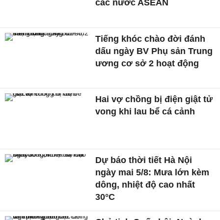
các nước ASEAN
Tiếng khóc chào đời đánh
dấu ngày BV Phụ sản Trung
ương cơ sở 2 hoạt động
Hai vợ chồng bị điện giật tử
vong khi lau bể cá cảnh
Dự báo thời tiết Hà Nội
ngày mai 5/8: Mưa lớn kèm
dông, nhiệt độ cao nhất
30°C