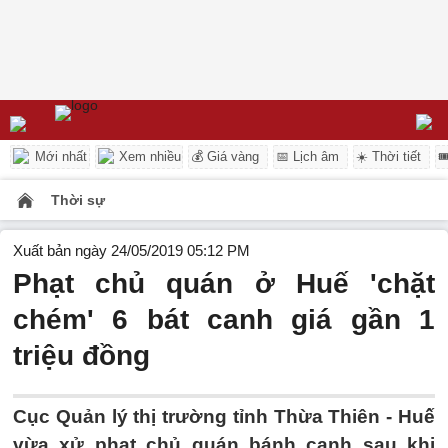
Mới nhất
Xem nhiều
💰 Giá vàng
📅 Lịch âm
☀️ Thời tiết

Thời sự
Xuất bản ngày 24/05/2019 05:12 PM
Phạt chủ quán ở Huế 'chặt
chém' 6 bát canh giá gần 1
triệu đồng
Cục Quản lý thị trường tỉnh Thừa Thiên - Huế
vừa xử phạt chủ quán bánh canh sau khi