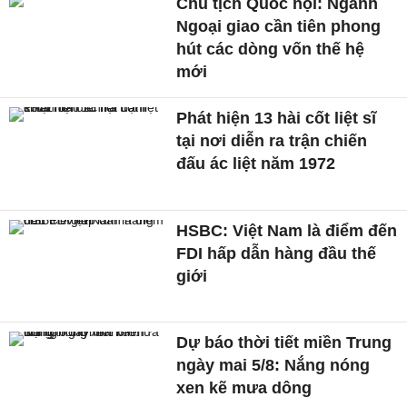
Chủ tịch Quốc hội: Ngành
Ngoại giao cần tiên phong
hút các dòng vốn thế hệ
mới
Phát hiện 13 hài cốt liệt sĩ
tại nơi diễn ra trận chiến
đấu ác liệt năm 1972
HSBC: Việt Nam là điểm đến
FDI hấp dẫn hàng đầu thế
giới
Dự báo thời tiết miền Trung
ngày mai 5/8: Nắng nóng
xen kẽ mưa dông