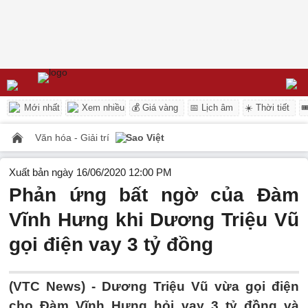
Mới nhất
Xem nhiều
💰 Giá vàng
📅 Lịch âm
☀️ Thời tiết

Văn hóa - Giải trí
Sao Việt
Xuất bản ngày 16/06/2020 12:00 PM
Phản ứng bất ngờ của Đàm
Vĩnh Hưng khi Dương Triệu Vũ
gọi điện vay 3 tỷ đồng
(VTC News) -
Dương Triệu Vũ vừa gọi điện
cho Đàm Vĩnh Hưng hỏi vay 3 tỷ đồng và