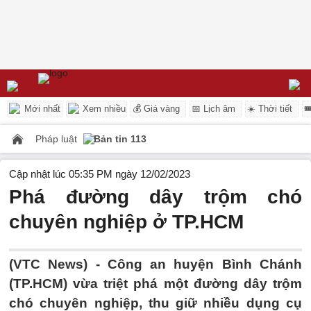
Mới nhất
Xem nhiều
💰 Giá vàng
📅 Lịch âm
☀️ Thời tiết

Pháp luật
Bản tin 113
Cập nhật lúc 05:35 PM ngày 12/02/2023
Phá đường dây trộm chó
chuyên nghiệp ở TP.HCM
(VTC News) -
Công an huyện Bình Chánh
(TP.HCM) vừa triệt phá một đường dây trộm
chó chuyên nghiệp, thu giữ nhiều dụng cụ