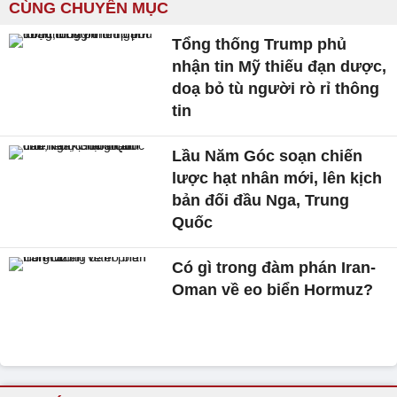
CÙNG CHUYÊN MỤC
Tổng thống Trump phủ
nhận tin Mỹ thiếu đạn dược,
doạ bỏ tù người rò rỉ thông
tin
Lầu Năm Góc soạn chiến
lược hạt nhân mới, lên kịch
bản đối đầu Nga, Trung
Quốc
Có gì trong đàm phán Iran-
Oman về eo biển Hormuz?