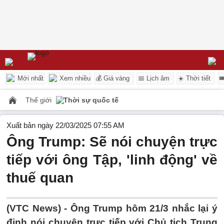
Mới nhất
Xem nhiều
💰 Giá vàng
📅 Lịch âm
☀️ Thời tiết

Thế giới
Thời sự quốc tế
Xuất bản ngày 22/03/2025 07:55 AM
Ông Trump: Sẽ nói chuyện trực
tiếp với ông Tập, 'linh động' về
thuế quan
(VTC News) -
Ông Trump hôm 21/3 nhắc lại ý
định nói chuyện trực tiếp với Chủ tịch Trung