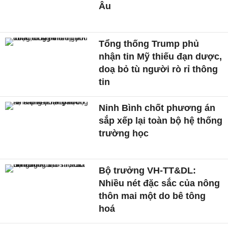
Âu
Tổng thống Trump phủ
nhận tin Mỹ thiếu đạn dược,
doạ bỏ tù người rò rỉ thông
tin
Ninh Bình chốt phương án
sắp xếp lại toàn bộ hệ thống
trường học
Bộ trưởng VH-TT&DL:
Nhiều nét đặc sắc của nông
thôn mai một do bê tông
hoá